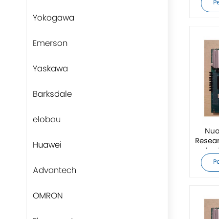
P
Yokogawa
Emerson
Yaskawa
Barksdale
elobau
Nuo
Resea
Huawei
sched
P
Advantech
OMRON