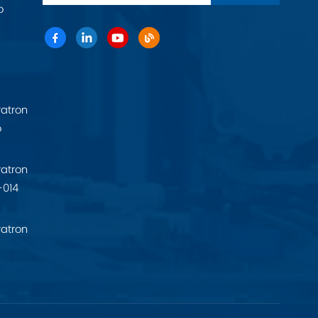
o
atron
o
atron
-014
atron