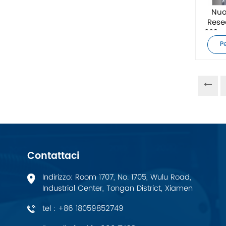
ZIEHL-ABEGG
Nuo
Rese
003 s
Bosch Rexroth
P
FESTO
Delta
Ti5 robot
Altri
Contattaci
CONTATTO PHOENIX
Indirizzo: Room 1707, No. 1705, Wulu Road,
Industrial Center, Tongan District, Xiamen
Xinje
tel : +86 18059852749
Mettler Toledo