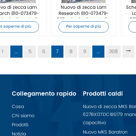
vo di zecca Lam
Nuovo di zecca Lam
Sche
arch 810-073479-
Research 810-073479-
L
cheda di controllo
205 scheda di controllo
07
PCB
PCB
er saperne di più
Per saperne di più
1
...
5
6
7
8
9
...
308
Collegamento rapido
Prodotti caldi
Casa
Nuovo di zecca MKS Bar
627BX13TDC1BS179 man
Chi siamo
capacitivo
Prodotti
Nuovo MKS Baratron
Notizia