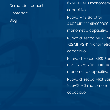
625F11TGAEB manometr
Domande frequenti
capacitivo
Contattaci
Nuovo MKS Baratron
Blog
AA02A11TCES41B000000
manometro capacitivo
Nuovo di zecca MKS Bar
722A11TA2FK manometr
capacitivo
Nuovo di zecca MKS Bar
LPV-32678 796-001604
manometro capacitivo
Nuovo di zecca MKS Bar
925-12030 manometro
capacitivo