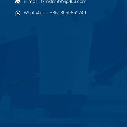
E-mail : fxmkfm999@163.com
PALL
WhatsApp : +86 18059852749
YORK
Xsens
7OCEAN
ANSON
Swissbit
B&R
Parker