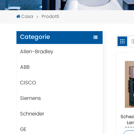
Casa
Prodotti
Categorie
Allen-Bradley
ABB
CISCO
Siemens
Schneider
Sched
La
GE
800