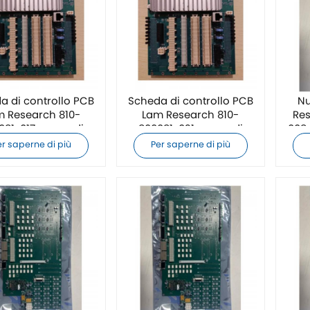
a di controllo PCB
Scheda di controllo PCB
Nu
m Research 810-
Lam Research 810-
Res
081-017 nuova di
800081-021 nuova di
008 
zecca
zecca
er saperne di più
Per saperne di più