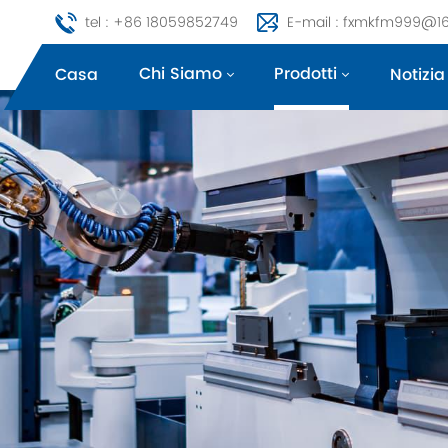
tel : +86 18059852749
E-mail : fxmkfm999@1
Chi Siamo
Prodotti
Casa
Notizia