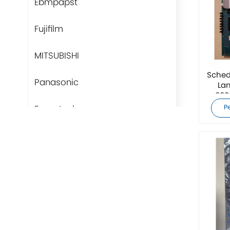
Ebmpapst
Fujifilm
MITSUBISHI
Sched
Panasonic
La
800
Fans-tech
P
Rittal
BUSCHJOST
H3C
Triconex