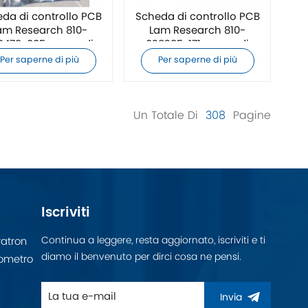
da di controllo PCB
Scheda di controllo PCB
am Research 810-
Lam Research 810-
3479-005 nuova di
028295-171 nuova di
zecca
zecca
Per saperne di più
Per saperne di più
Un Totale Di
308
Pagine
Iscriviti
Continua a leggere, resta aggiornato, iscriviti e ti
atron
diamo il benvenuto per dirci cosa ne pensi.
ometro
Invia