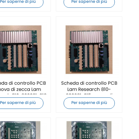
Per saperne di più
Per saperne di più
da di controllo PCB
Scheda di controllo PCB
ova di zecca Lam
Lam Research 810-
arch 810-800081-018
800081-015 nuova di
zecca
Per saperne di più
Per saperne di più