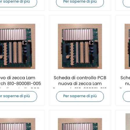
zecca
zecca
er saperne di più
Per saperne di più
vo di zecca Lam
Scheda di controllo PCB
Sche
rch 810-800081-005
nuova di zecca Lam
nu
a di controllo PCB
Research 810-800081-013
Rese
er saperne di più
Per saperne di più