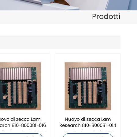
日本語
Prodotti
한국의
ไทย
Tiếng Việt
中文
ovo di zecca Lam
Nuovo di zecca Lam
arch 810-800081-016
Research 810-800081-014
da di controllo PCB
scheda di controllo PCB