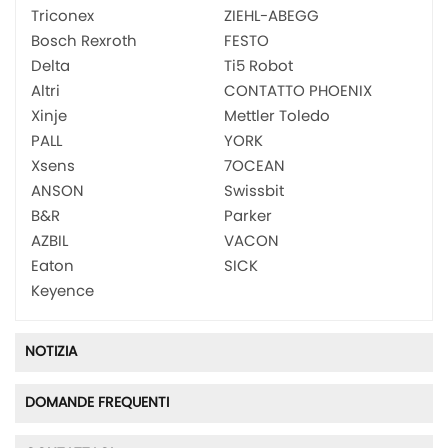
Triconex
ZIEHL-ABEGG
Bosch Rexroth
FESTO
Delta
Ti5 Robot
Altri
CONTATTO PHOENIX
Xinje
Mettler Toledo
PALL
YORK
Xsens
7OCEAN
ANSON
Swissbit
B&R
Parker
AZBIL
VACON
Eaton
SICK
Keyence
NOTIZIA
DOMANDE FREQUENTI