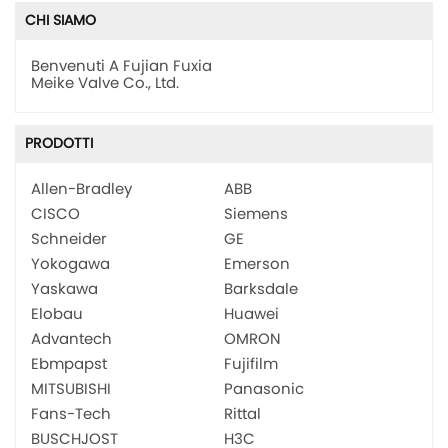
CHI SIAMO
Benvenuti A Fujian Fuxia
Meike Valve Co., Ltd.
PRODOTTI
Allen-Bradley
ABB
CISCO
Siemens
Schneider
GE
Yokogawa
Emerson
Yaskawa
Barksdale
Elobau
Huawei
Advantech
OMRON
Ebmpapst
Fujifilm
MITSUBISHI
Panasonic
Fans-Tech
Rittal
BUSCHJOST
H3C