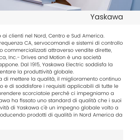
日本語
Yaskawa
한국의
ไทย
 ai clienti nel Nord, Centro e Sud America.
frequenza CA, servocomandi e sistemi di controllo
Tiếng Việt
 commercializzati attraverso vendite dirette,
ica, Inc.- Drives and Motion è una società
中文
ppone. Dal 1915, Yaskawa Electric soddisfa la
tare la produttività globale.
 di mettere la qualità, il miglioramento continuo
 di soddisfare i requisiti applicabili di tutte le
di prendere scorciatoie perché ci impegniamo a
askawa ha fissato uno standard di qualità che i suoi
tività di Yaskawa c'è un impegno globale volto a
oducendo prodotti di qualità in Nord America da