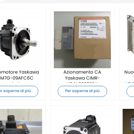
omotore Yaskawa
Azionamento CA
Nuo
M7G-09AFC6C
Yaskawa CIMR-
nuovissimo
VB4A0005BBA
VB4
nuovissimo
er saperne di più
Per saperne di più