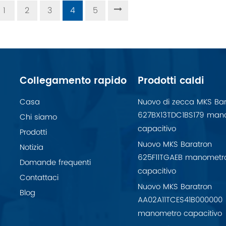
1
2
3
4
5
Collegamento rapido
Prodotti caldi
Casa
Nuovo di zecca MKS Bar
627BX13TDC1BS179 man
Chi siamo
capacitivo
Prodotti
Nuovo MKS Baratron
Notizia
625F11TGAEB manometr
Domande frequenti
capacitivo
Contattaci
Nuovo MKS Baratron
Blog
AA02A11TCES41B000000
manometro capacitivo