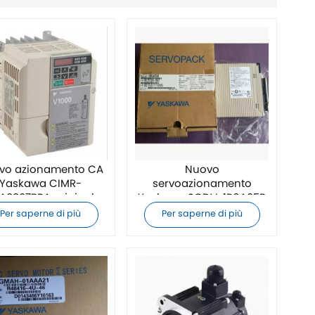
vo azionamento CA
Nuovo
Yaskawa CIMR-
servoazionamento
A0007BBA originale
Yaskawa SGDV-1R6A05B
originale
Per saperne di più
Per saperne di più