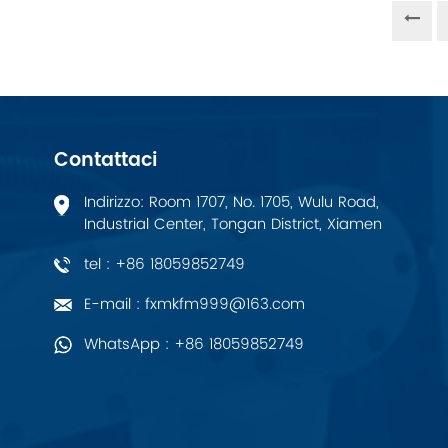
PALL
YORK
Xsens
Contattaci
7OCEAN
Indirizzo: Room 1707, No. 1705, Wulu Road,
Industrial Center, Tongan District, Xiamen
ANSON
tel : +86 18059852749
Swissbit
E-mail : fxmkfm999@163.com
WhatsApp : +86 18059852749
B&R
Parker