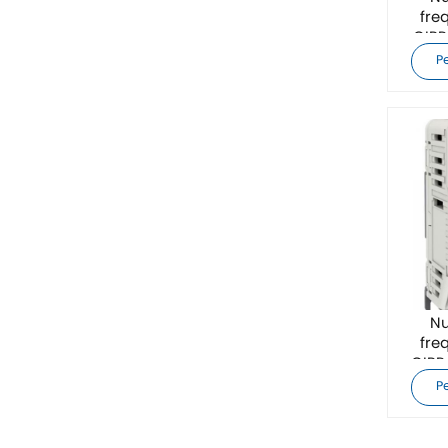
fre
ZIEHL-ABEGG
CIP
P
Bosch Rexroth
FESTO
Delta
Ti5 robot
Altri
Nu
CONTATTO PHOENIX
fre
CIPR
Xinje
P
Mettler Toledo