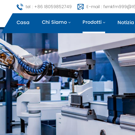
tel : +86 18059852749
E-mail : fxmkfm999@1
Chi Siamo
Prodotti
Casa
Notizia