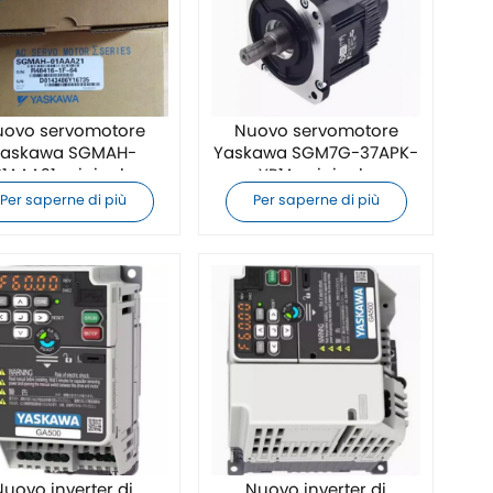
uovo servomotore
Nuovo servomotore
Yaskawa SGMAH-
Yaskawa SGM7G-37APK-
01AAA21 originale
YR1A originale
Per saperne di più
Per saperne di più
Nuovo inverter di
Nuovo inverter di