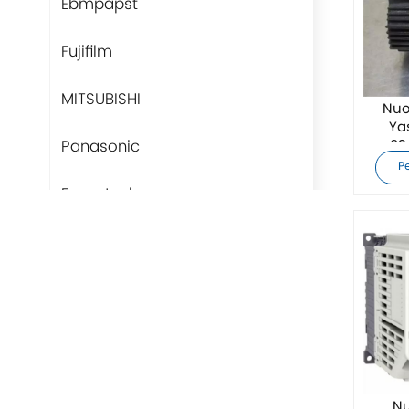
Ebmpapst
Fujifilm
MITSUBISHI
Nuo
Ya
Panasonic
03
P
Fans-tech
Rittal
BUSCHJOST
H3C
Triconex
Nu