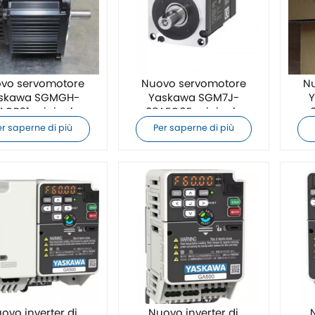
vo servomotore
Nuovo servomotore
N
skawa SGMGH-
Yaskawa SGM7J-
ACB21 originale
08AFC6E originale
er saperne di più
Per saperne di più
ovo inverter di
Nuovo inverter di