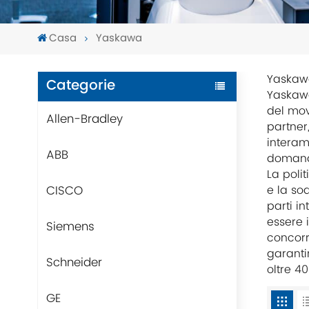
Casa
Yaskawa
Yaskawa
Categorie
Yaskawa
del mov
Allen-Bradley
partner
interam
ABB
domanda
La poli
CISCO
e la sod
parti i
essere i
Siemens
concorr
garanti
Schneider
oltre 40
GE