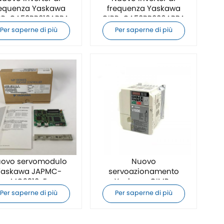
requenza Yaskawa
frequenza Yaskawa
PR-GA50BB010ABBA
CIPR-GA50BB006ABBA
originale
originale
Per saperne di più
Per saperne di più
ovo servomodulo
Nuovo
Yaskawa JAPMC-
servoazionamento
MC2310-E
Yaskawa CIMR-
VB4A0011BBA
Per saperne di più
Per saperne di più