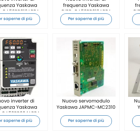
quenza Yaskawa
frequenza Yaskawa
f
R-GA50BB018ABBA
CIPR-GA50BB012ABBA
CI
originale
originale
er saperne di più
Per saperne di più
ovo inverter di
Nuovo servomodulo
Nu
quenza Yaskawa
Yaskawa JAPMC-MC2310
-GA50BB004ABBA
originale
er saperne di più
Per saperne di più