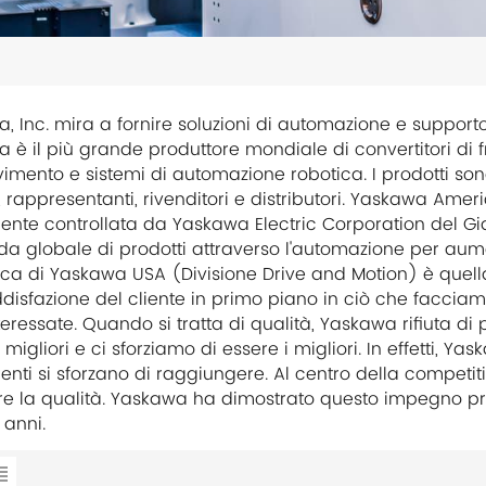
, Inc. mira a fornire soluzioni di automazione e supporto
 è il più grande produttore mondiale di convertitori di 
imento e sistemi di automazione robotica. I prodotti sono
, rappresentanti, rivenditori e distributori. Yaskawa Amer
ente controllata da Yaskawa Electric Corporation del Gia
 globale di prodotti attraverso l'automazione per aumen
tica di Yaskawa USA (Divisione Drive and Motion) è quella
disfazione del cliente in primo piano in ciò che facciamo e
nteressate. Quando si tratta di qualità, Yaskawa rifiuta 
 migliori e ci sforziamo di essere i migliori. In effetti, Y
enti si sforzano di raggiungere. Al centro della competi
re la qualità. Yaskawa ha dimostrato questo impegno pr
 anni.