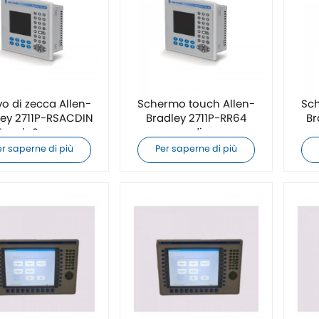
o di zecca Allen-
Schermo touch Allen-
Sch
ley 2711P-RSACDIN
Bradley 2711P-RR64
Br
Touch Screen
nuovo di zecca
er saperne di più
Per saperne di più