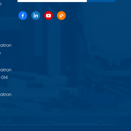
o
atron
o
atron
-014
atron