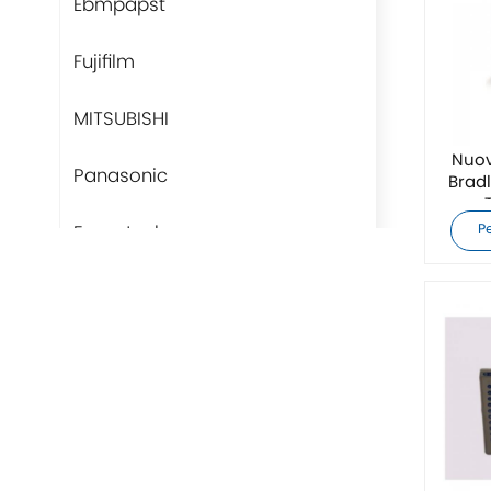
Ebmpapst
Fujifilm
MITSUBISHI
Nuov
Panasonic
Brad
Fans-tech
P
Rittal
BUSCHJOST
H3C
Triconex