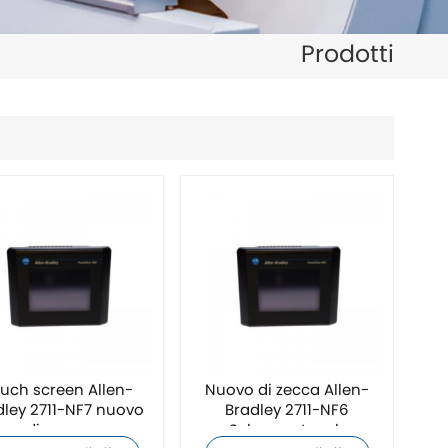
日本語
Prodotti
한국의
ไทย
Tiếng Việt
中文
uch screen Allen-
Nuovo di zecca Allen-
dley 2711-NF7 nuovo
Bradley 2711-NF6
di zecca
Schermo touch