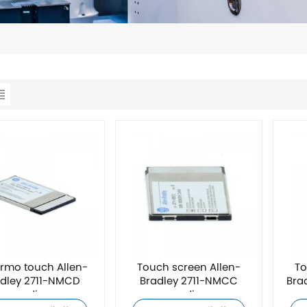
rmo touch Allen-
Touch screen Allen-
To
dley 2711-NMCD
Bradley 2711-NMCC
Bra
uovo di zecca
nuovo di zecca