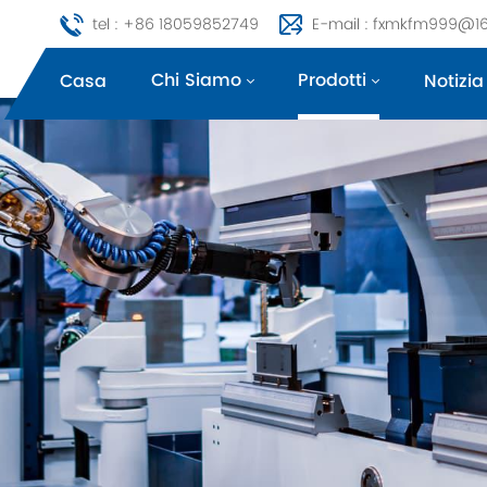
tel : +86 18059852749
E-mail : fxmkfm999@1
Chi Siamo
Prodotti
Casa
Notizia