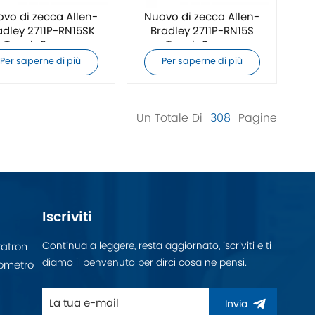
vo di zecca Allen-
Nuovo di zecca Allen-
adley 2711P-RN15SK
Bradley 2711P-RN15S
Touch Screen
Touch Screen
Per saperne di più
Per saperne di più
Un Totale Di
308
Pagine
Iscriviti
Continua a leggere, resta aggiornato, iscriviti e ti
atron
diamo il benvenuto per dirci cosa ne pensi.
ometro
Invia