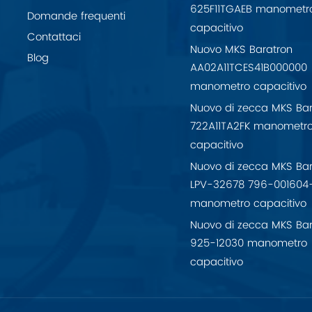
625F11TGAEB manometr
Domande frequenti
capacitivo
Contattaci
Nuovo MKS Baratron
Blog
AA02A11TCES41B000000
manometro capacitivo
Nuovo di zecca MKS Bar
722A11TA2FK manometr
capacitivo
Nuovo di zecca MKS Bar
LPV-32678 796-001604
manometro capacitivo
Nuovo di zecca MKS Bar
925-12030 manometro
capacitivo