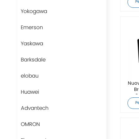
P
Yokogawa
Emerson
Yaskawa
Barksdale
elobau
Nuov
Br
Huawei
S
P
Advantech
OMRON