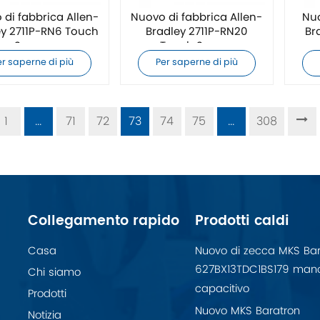
di fabbrica Allen-
Nuovo di fabbrica Allen-
Nuo
ey 2711P-RN6 Touch
Bradley 2711P-RN20
Br
Screen
Touch Screen
er saperne di più
Per saperne di più
1
...
71
72
73
74
75
...
308
Collegamento rapido
Prodotti caldi
Casa
Nuovo di zecca MKS Bar
627BX13TDC1BS179 man
Chi siamo
capacitivo
Prodotti
Nuovo MKS Baratron
Notizia