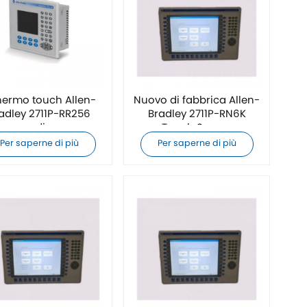
ermo touch Allen-
Nuovo di fabbrica Allen-
adley 2711P-RR256
Bradley 2711P-RN6K
nuovo di zecca
Touch Screen
Per saperne di più
Per saperne di più