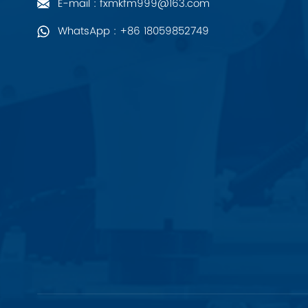
E-mail : fxmkfm999@163.com
PALL
WhatsApp : +86 18059852749
YORK
Xsens
7OCEAN
ANSON
Swissbit
B&R
Parker