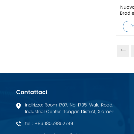
ZIEHL-ABEGG
Nuovo 
Bradl
Bosch Rexroth
P
FESTO
Delta
Ti5 robot
Altri
Contattaci
CONTATTO PHOENIX
Indirizzo: Room 1707, No. 1705, Wulu Road,
Industrial Center, Tongan District, Xiamen
Xinje
tel : +86 18059852749
Mettler Toledo