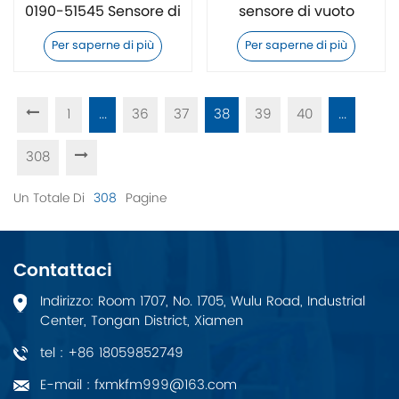
0190-51545 Sensore di
sensore di vuoto
vuoto
AMAT 0190-26328
Per saperne di più
Per saperne di più
1
...
36
37
38
39
40
...
308
Un Totale Di
308
Pagine
Contattaci
Indirizzo: Room 1707, No. 1705, Wulu Road, Industrial
Center, Tongan District, Xiamen
tel : +86 18059852749
E-mail : fxmkfm999@163.com