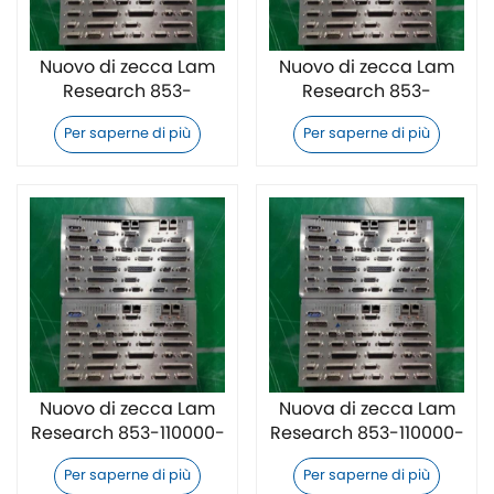
Nuovo di zecca Lam
Nuovo di zecca Lam
Research 853-
Research 853-
252747-006 unità di
270785-004 Unità di
Per saperne di più
Per saperne di più
controllo per
controllo per
semiconduttori
semiconduttori
Nuovo di zecca Lam
Nuova di zecca Lam
Research 853-110000-
Research 853-110000-
006 Unità di controllo
005 Unità di controllo
Per saperne di più
Per saperne di più
per semiconduttori
per semiconduttori