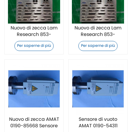
Nuovo di zecca Lam
Nuovo di zecca Lam
Research 853-
Research 853-
252740-004 Unità di
252740-003 Unità di
Per saperne di più
Per saperne di più
controllo per
controllo per
semiconduttori
semiconduttori
Nuovo di zecca AMAT
Sensore di vuoto
0190-85668 Sensore
AMAT 0190-54311