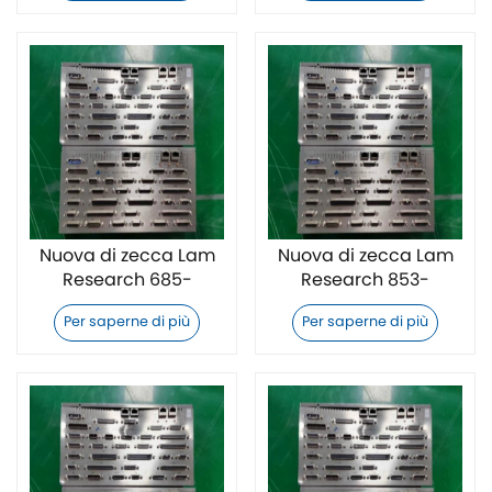
Nuova di zecca Lam
Nuova di zecca Lam
Research 685-
Research 853-
237417-002 Unità di
252747R006 Unità di
Per saperne di più
Per saperne di più
controllo per
controllo per
semiconduttori
semiconduttori