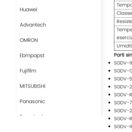
Tempo
Huawei
Classe
Resist
Advantech
Tempe
eserci
OMRON
Umidit
Parti sim
Ebmpapst
SGDV-1
Fujifilm
SGDV-1
SGDV-5
MITSUBISHI
SGDV-2
SGDV-R
Panasonic
SGDV-7
SGDV-2
Fans-tech
SGDV-R
SGDV-1