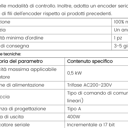
elle modalità di controllo. Inoltre, adotta un encoder se
i fili dell'encoder rispetto ai prodotti precedenti.
zione
100% n
zia
Un an
tà minima d'ordine
1 pz
 di consegna
3-5 gi
e tecniche:
ria del parametro
Contenuto specifico
ità massima applicabile
0,5 kW
tore
ne di alimentazione
Trifase AC200-230V
Tipo di comando di comun
accia
lineari)
za di progettazione
Tipo A
a di uscita
400W
catore seriale
Incrementale a 17 bit