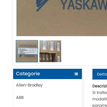
Categorie
Detta
Allen-Bradley
Descriz
Si tratt
ABB
modalit
paramet