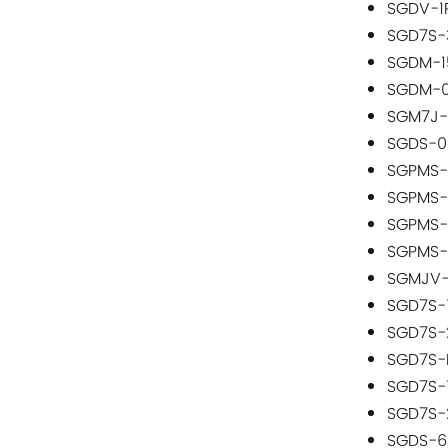
Rittal
SGDV-1
SGD7S-
BUSCHJOST
SGDM-1
SGDM-
H3C
SGM7J-
SGDS-0
Triconex
SGPMS-
SGPMS-
ZIEHL-ABEGG
SGPMS-
SGPMS-
Bosch Rexroth
SGMJV-
SGD7S-
FESTO
SGD7S-
SGD7S-
Delta
SGD7S-
SGD7S-
Ti5 robot
SGDS-6