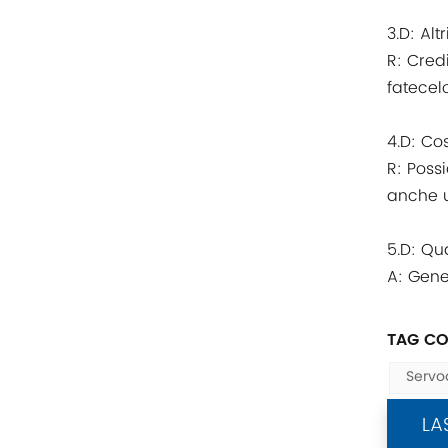
3.D: Alt
Swissbit
R: Cred
fatecel
B&R
4.D: Co
Parker
R: Poss
AZBIL
anche ut
VACON
5.D: Qu
A: Gene
Eaton
TAG CO
SICK
Servo
Keyence
LA