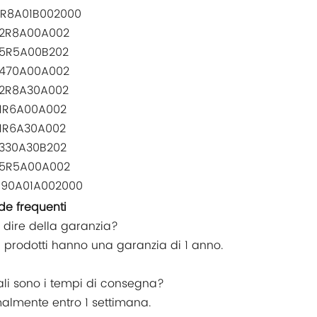
R8A01B002000
2R8A00A002
5R5A00B202
470A00A002
2R8A30A002
1R6A00A002
1R6A30A002
330A30B202
5R5A00A002
90A01A002000
e frequenti
e dire della garanzia?
 i prodotti hanno una garanzia di 1 anno.
ali sono i tempi di consegna?
almente entro 1 settimana.