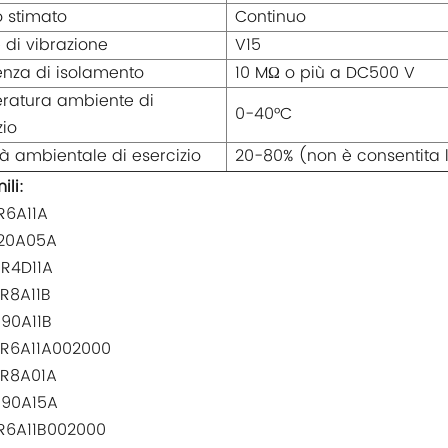
 stimato
Continuo
 di vibrazione
V15
enza di isolamento
10 MΩ o più a DC500 V
ratura ambiente di
0-40°C
zio
à ambientale di esercizio
20-80% (non è consentita
ili:
R6A11A
20A05A
R4D11A
R8A11B
90A11B
R6A11A002000
R8A01A
90A15A
R6A11B002000