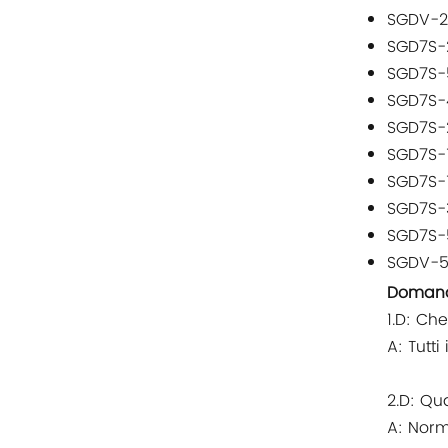
Altri
SGDV-2
SGD7S-
CONTATTO PHOENIX
SGD7S-
SGD7S-
Xinje
SGD7S-
SGD7S-
Mettler Toledo
SGD7S-
SGD7S-
PALL
SGD7S-
SGDV-5
YORK
Domand
1.D: Ch
Xsens
A: Tutti
7OCEAN
2.D: Qu
A: Norm
ANSON