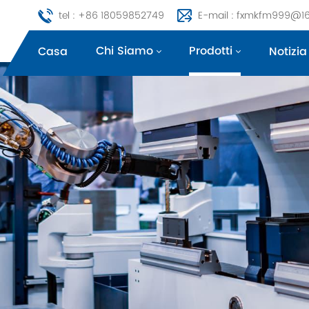
tel : +86 18059852749
E-mail : fxmkfm999@1
Chi Siamo
Prodotti
Casa
Notizia