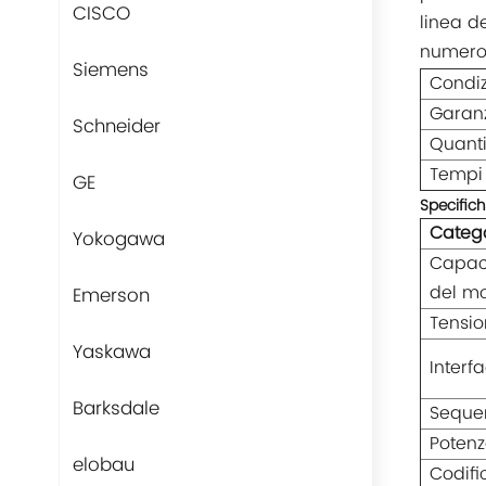
CISCO
linea d
numero d
Siemens
Condi
Garan
Schneider
Quanti
Tempi
GE
Specifich
Catego
Yokogawa
Capac
del mo
Emerson
Tensio
Yaskawa
Interf
Barksdale
Sequen
Potenz
elobau
Codifi