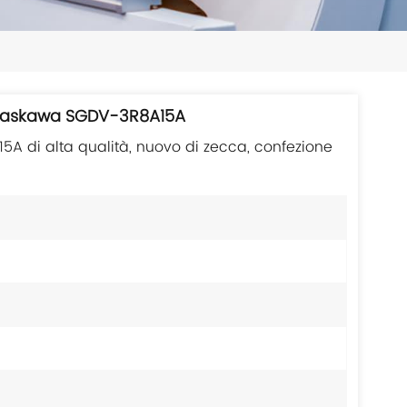
日本語
한국의
ไทย
 Yaskawa SGDV-3R8A15A
Tiếng Việt
 di alta qualità, nuovo di zecca, confezione
中文