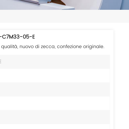
日本語
한국의
ไทย
SP-C7M33-05-E
Tiếng Việt
alità, nuovo di zecca, confezione originale.
中文
E