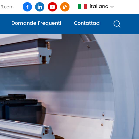
italiano
63.com
Domande Frequenti
Contattaci
English
français
Deutsch
русский
italiano
español
português
العربية