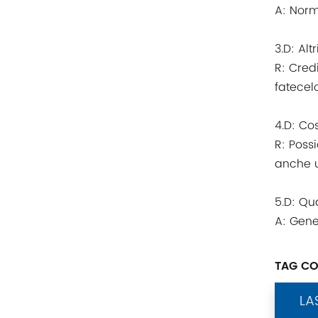
A: Norm
Altri
3.D: Alt
CONTATTO PHOENIX
R: Cred
fatecel
Xinje
Mettler Toledo
4.D: Co
R: Poss
PALL
anche ut
YORK
5.D: Qu
A: Gene
Xsens
TAG CO
7OCEAN
LA
ANSON