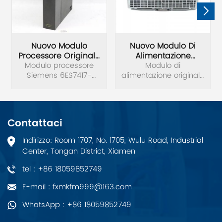
Nuovo Modulo
Nuovo Modulo Di
Processore Originale
Alimentazione
Siemens 6ES7417-
Modulo processore
Originale Siemens
Modulo di
Siemens 6ES7417-
4HL04-0AB0
alimentazione originale
6EP1437-3BA00
4HL04-0AB0 nuovo di
Siemens 6EP1437-
zecca.SIMATIC S7-
3BA00 nuovo di zecca.
400H, CPU 417H Unità
di elaborazione
Contattaci
centrale per S7-400H
4 interfacce: 1 MPI/DP, 1
Indirizzo: Room 1707, No. 1705, Wulu Road, Industrial
DP e 2 per moduli di
Center, Tongan District, Xiamen
sincronizzazione 20 MB
di memoria (10 MB
tel : +86 18059852749
dati/10 programma
MB).
E-mail : fxmkfm999@163.com
WhatsApp : +86 18059852749