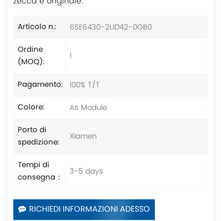
zecca e originale.
6SE6430-2UD42-0GB0
Articolo n.:
Ordine
1
(MOQ):
100% T/T
Pagamento:
As Module
Colore:
Porto di
Xiamen
spedizione:
Tempi di
3-5 days
consegna：
RICHIEDI INFORMAZIONI ADESSO