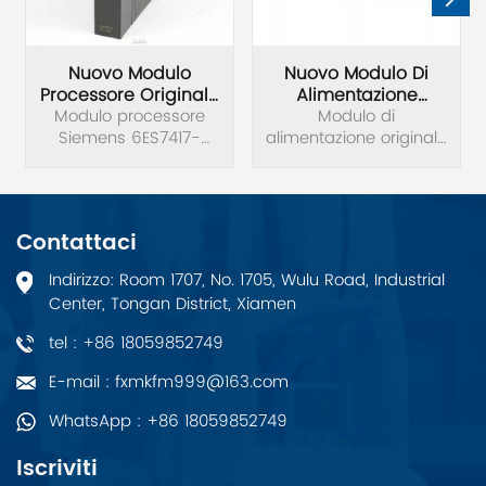
Nuovo Modulo
Nuovo Modulo Di
Processore Originale
Alimentazione
Siemens 6ES7417-
Modulo processore
Originale Siemens
Modulo di
Siemens 6ES7417-
4HL04-0AB0
alimentazione originale
6EP1437-3BA00
4HL04-0AB0 nuovo di
Siemens 6EP1437-
zecca.SIMATIC S7-
3BA00 nuovo di zecca.
400H, CPU 417H Unità
di elaborazione
Contattaci
centrale per S7-400H
4 interfacce: 1 MPI/DP, 1
Indirizzo: Room 1707, No. 1705, Wulu Road, Industrial
DP e 2 per moduli di
Center, Tongan District, Xiamen
sincronizzazione 20 MB
di memoria (10 MB
tel : +86 18059852749
dati/10 programma
MB).
E-mail : fxmkfm999@163.com
WhatsApp : +86 18059852749
Iscriviti