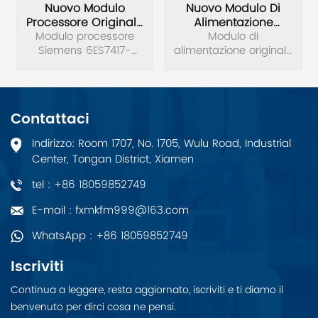
Nuovo Modulo
Nuovo Modulo Di
Processore Originale
Alimentazione
Siemens 6ES7417-
Modulo processore
Originale Siemens
Modulo di
Siemens 6ES7417-
4HL04-0AB0
alimentazione originale
6EP1437-3BA00
4HL04-0AB0 nuovo di
Siemens 6EP1437-
zecca.SIMATIC S7-
3BA00 nuovo di zecca.
400H, CPU 417H Unità
di elaborazione
Contattaci
centrale per S7-400H
4 interfacce: 1 MPI/DP, 1
Indirizzo: Room 1707, No. 1705, Wulu Road, Industrial
DP e 2 per moduli di
Center, Tongan District, Xiamen
sincronizzazione 20 MB
di memoria (10 MB
tel : +86 18059852749
dati/10 programma
MB).
E-mail : fxmkfm999@163.com
WhatsApp : +86 18059852749
Iscriviti
Continua a leggere, resta aggiornato, iscriviti e ti diamo il
benvenuto per dirci cosa ne pensi.