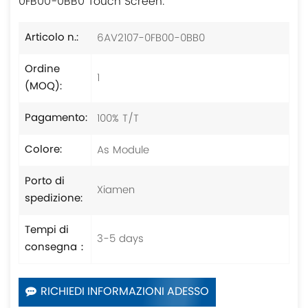
0FB00-0BB0 Touch Screen.
6AV2107-0FB00-0BB0
Articolo n.:
Ordine
1
(MOQ):
100% T/T
Pagamento:
As Module
Colore:
Porto di
Xiamen
spedizione:
Tempi di
3-5 days
consegna：
RICHIEDI INFORMAZIONI ADESSO