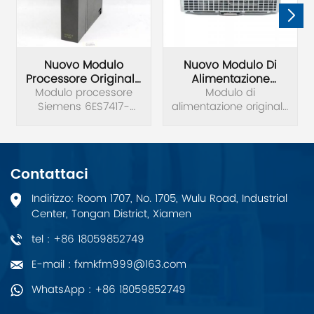
Nuovo Modulo
Nuovo Modulo Di
Processore Originale
Alimentazione
Siemens 6ES7417-
Modulo processore
Originale Siemens
Modulo di
Siemens 6ES7417-
4HL04-0AB0
alimentazione originale
6EP1437-3BA00
4HL04-0AB0 nuovo di
Siemens 6EP1437-
zecca.SIMATIC S7-
3BA00 nuovo di zecca.
400H, CPU 417H Unità
di elaborazione
Contattaci
centrale per S7-400H
4 interfacce: 1 MPI/DP, 1
Indirizzo: Room 1707, No. 1705, Wulu Road, Industrial
DP e 2 per moduli di
Center, Tongan District, Xiamen
sincronizzazione 20 MB
di memoria (10 MB
tel : +86 18059852749
dati/10 programma
MB).
E-mail : fxmkfm999@163.com
WhatsApp : +86 18059852749