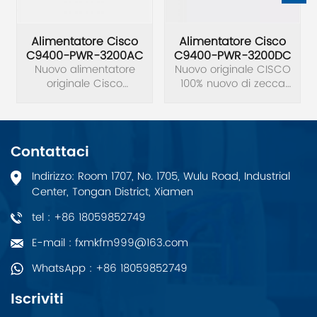
Alimentatore Cisco
Alimentatore Cisco
C9400-PWR-3200AC
C9400-PWR-3200DC
Nuovo alimentatore
Nuovo originale CISCO
originale Cisco
100% nuovo di zecca
C9400-PWR-3200AC
Alimentatore originale
3200 W CA NUOVO.
C9400-PWR-3200DC.
Contattaci
Indirizzo: Room 1707, No. 1705, Wulu Road, Industrial
Center, Tongan District, Xiamen
tel : +86 18059852749
E-mail : fxmkfm999@163.com
WhatsApp : +86 18059852749
Iscriviti