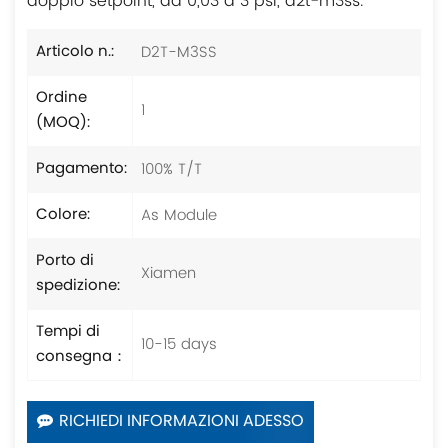
doppio setpoint, da 0,03 a 3 psi, d2t-m3ss.
D2T-M3SS
Articolo n.:
Ordine
1
(MOQ):
100% T/T
Pagamento:
As Module
Colore:
Porto di
Xiamen
spedizione:
Tempi di
10-15 days
consegna：
RICHIEDI INFORMAZIONI ADESSO