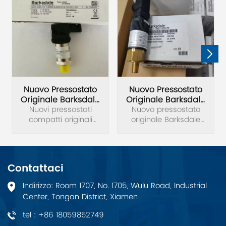
Nuovo Pressostato
Nuovo Pressostato
Originale Barksdale
Originale Barksdale
96201-BB2-T2-Z17
Nuovi pressostati
Nuovo pressostato
96201-BB5-T2
compatti originali
originale Barksdale
Barksdale serie 96201,
96201-BB5-T2 Chiedi
da 360 a 1700 psi,
disponibilità.
96201-BB2-T2-Z17.
Contattaci
Indirizzo: Room 1707, No. 1705, Wulu Road, Industrial
Center, Tongan District, Xiamen
tel : +86 18059852749