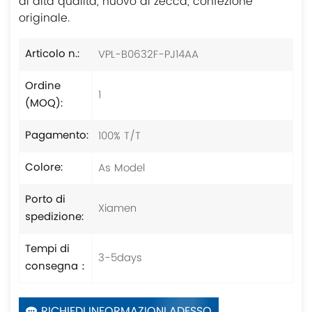
di alta qualità, nuovo di zecca, confezione
originale.
VPL-B0632F-PJ14AA
Articolo n.:
Ordine
1
(MOQ):
100% T/T
Pagamento:
As Model
Colore:
Porto di
Xiamen
spedizione:
Tempi di
3-5days
consegna：