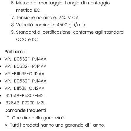
Metodo di montaggio: flangia di montaggio
metrica IEC
Tensione nominale: 240 V CA
Velocità nominale: 4500 giri/min
Standard di certificazione: conforme agli standard
CCC e KC
Parti simili:
VPL-B0632F-PJ14AA
VPL-B0632F-PJ14AA
VPL-B1153E-CJ12AA
VPL-B0632F-PJ14AA
VPL-B1153E-CJ12AA
1326AB-B530E-M2L
1326AB-B720E-M2L
Domande frequenti
1.D: Che dire della garanzia?
A: Tutti i prodotti hanno una garanzia di 1 anno.