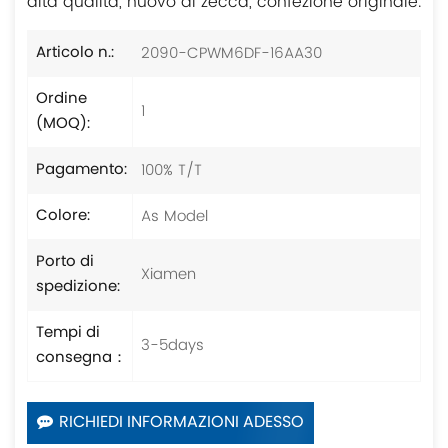
alta qualità, nuovo di zecca, confezione originale.
2090-CPWM6DF-16AA30
Articolo n.:
Ordine
1
(MOQ):
100% T/T
Pagamento:
As Model
Colore:
Porto di
Xiamen
spedizione:
Tempi di
3-5days
consegna：
RICHIEDI INFORMAZIONI ADESSO