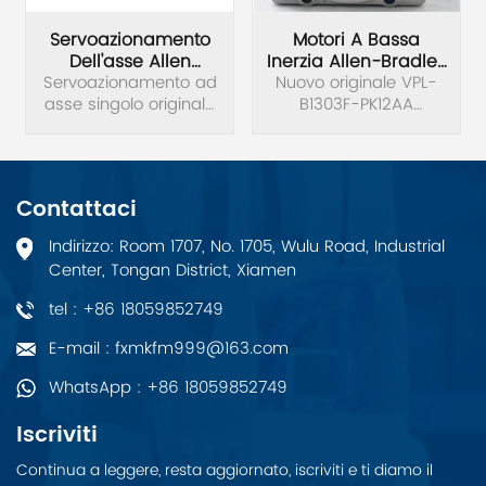
Servoazionamento
Motori A Bassa
Dell'asse Allen
Inerzia Allen-Bradley
Servoazionamento ad
Bradley 2198-S130-
VPL-B1303F-PK12AA
Nuovo originale VPL-
asse singolo originale
ERS3
B1303F-PK12AA
Allen Bradley 2198-
Servomotore a bassa
S130-ERS3 Ser B Kinetix
inerzia Kinetix VP 480V.
5700.
Contattaci
Indirizzo: Room 1707, No. 1705, Wulu Road, Industrial
Center, Tongan District, Xiamen
tel : +86 18059852749
E-mail : fxmkfm999@163.com
WhatsApp : +86 18059852749
Iscriviti
Continua a leggere, resta aggiornato, iscriviti e ti diamo il