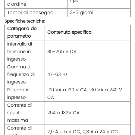
1 pz
d'ordine
Tempi di consegna
3-5 giorni
Specifiche tecniche:
Categoria del
Contenuto specifico
parametro
Intervallo di
tensione in
85-265 V CA
ingresso
Gamma di
frequenza di
47-63 Hz
ingresso
Potenza in
100 VA a 120 V CA, 130 VA a 240 V
ingresso
CA
Corrente di
spunto
25A a 132V CA
massima
Corrente di
2,0 A a 5 V CC, 0,8 A a 24 V CC