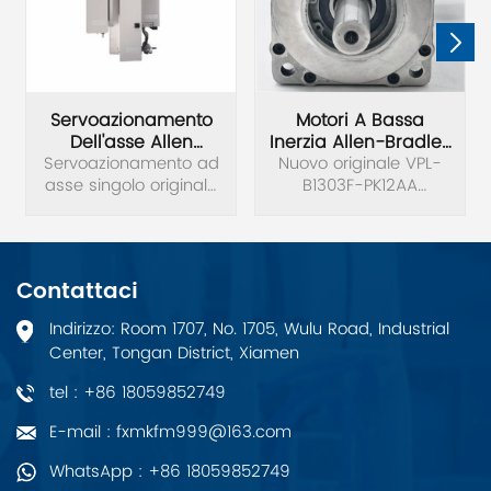
Servoazionamento
Motori A Bassa
Dell'asse Allen
Inerzia Allen-Bradley
Servoazionamento ad
Bradley 2198-S130-
VPL-B1303F-PK12AA
Nuovo originale VPL-
asse singolo originale
ERS3
B1303F-PK12AA
Allen Bradley 2198-
Servomotore a bassa
S130-ERS3 Ser B Kinetix
inerzia Kinetix VP 480V.
5700.
Contattaci
Indirizzo: Room 1707, No. 1705, Wulu Road, Industrial
Center, Tongan District, Xiamen
tel : +86 18059852749
E-mail : fxmkfm999@163.com
WhatsApp : +86 18059852749