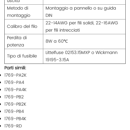
uscita
Metodo di
Montaggio a pannello o su guida
montaggio
DIN
22-14AWG per fili solidi, 22-16AWG
Calibro del filo
per fili intrecciati
Perdita di
8W a 60℃
potenza
Littelfuse 02153.15MXP o Wickmann
Tipo di fusibile
19195-3.15A
Parti simili:
1769-PA2K
1769-PA4
1769-PA4K
1769-PB2
1769-PB2K
1769-PB4
1769-PB4K
1769-RD