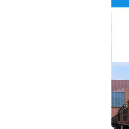
Rittal
BUSCHJOST
H3C
Triconex
ZIEHL-ABEGG
Bosch Rexroth
FESTO
Delta
Ti5 robot