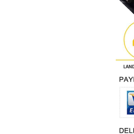
Altri
CONTATTO PHOENIX
Xinje
Mettler Toledo
PALL
YORK
Xsens
7OCEAN
ANSON