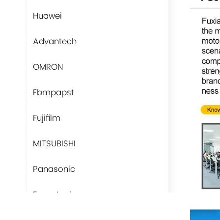
Huawei
Advantech
OMRON
Ebmpapst
Fujifilm
MITSUBISHI
Panasonic
Fans-tech