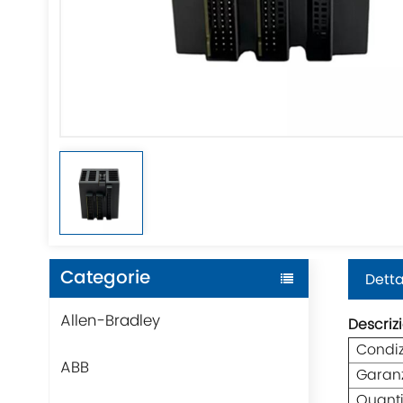
Categorie
Detta
Allen-Bradley
Descriz
Condi
ABB
Garan
Quanti