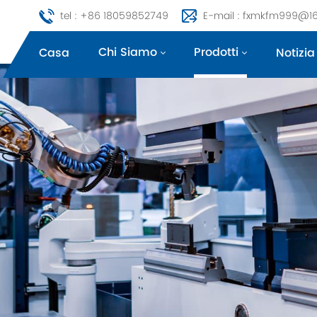
tel : +86 18059852749
E-mail : fxmkfm999@1
Chi Siamo
Prodotti
Casa
Notizia