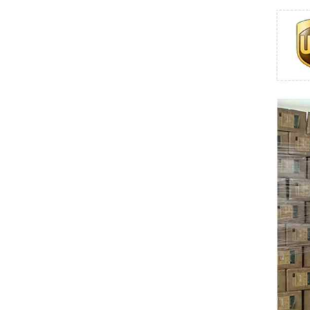
Swissbit
B&R
Parker
AZBIL
VACON
Eaton
SICK