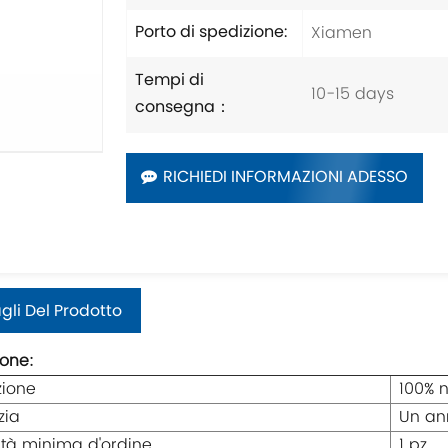
Xiamen
Porto di spedizione:
Tempi di
10-15 days
consegna：
RICHIEDI INFORMAZIONI ADESSO
gli Del Prodotto
ione:
zione
100% n
zia
Un an
tà minima d'ordine
1 pz