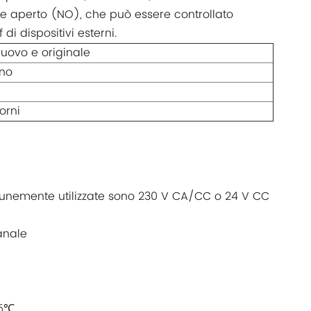
e aperto (NO), che può essere controllato
di dispositivi esterni.
uovo e originale
no
orni
munemente utilizzate sono 230 V CA/CC o 24 V CC
anale
85℃