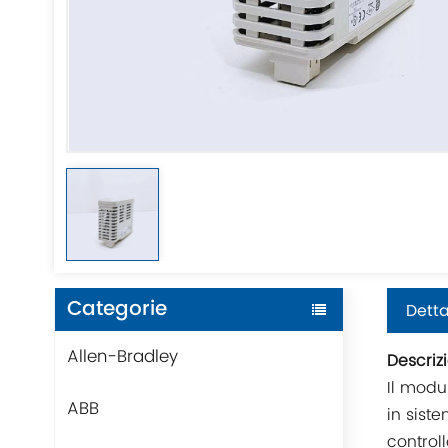
Categorie
Detta
Allen-Bradley
Descriz
Il modu
ABB
in sist
controll