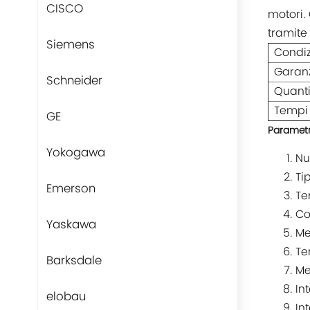
CISCO
motori.
tramite 
Siemens
Condi
Garan
Schneider
Quanti
Tempi
GE
Parametr
Yokogawa
Nu
Ti
Emerson
Te
Co
Yaskawa
Me
Te
Barksdale
Me
In
elobau
In