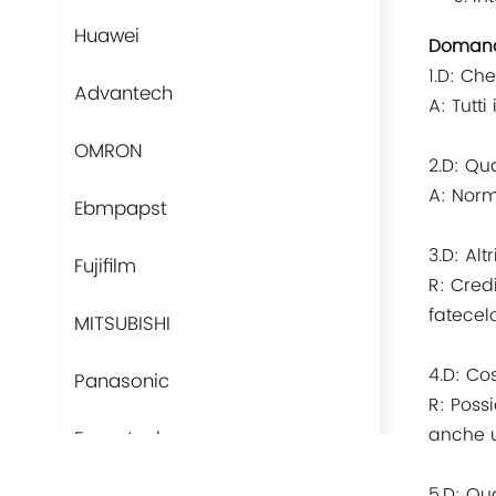
Huawei
Domand
1.D: Ch
Advantech
A: Tutti
OMRON
2.D: Qu
A: Norm
Ebmpapst
3.D: Alt
Fujifilm
R: Cred
fatecel
MITSUBISHI
4.D: Co
Panasonic
R: Poss
anche ut
Fans-tech
5.D: Qu