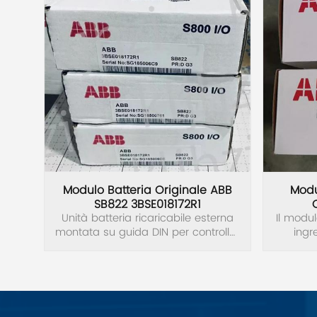
Swissbit
B&R
Parker
AZBIL
VACON
Modulo Batteria Originale ABB
Modu
SB822 3BSE018172R1
Eaton
Unità batteria ricaricabile esterna
Il modu
montata su guida DIN per controller
ingre
AC 800M, inclusa batteria agli ioni di
tensione
SICK
litio, connettore 24 V CC e cavo di
18 e 3
collegamento TK821V020.
in
Keyence
Larghezza=85 mm. Quantità
equivalente di litio metallico=0,8g