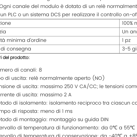
 Ogni canale del modulo è dotato di un relè normalment
un PLC o un sistema DCS per realizzare il controllo on-off 
zione
100% n
zia
Un an
tà minima d'ordine
1 pz
 di consegna
3-5 gi
i del prodotto:
mero di canali: 8
po di uscita: relè normalmente aperto (NO)
nsione di uscita: massimo 250 V CA/CC; le tensioni co
rrente di uscita: massimo 2 A
todo di isolamento: isolamento reciproco tra ciascun c
mpo di risposta: meno di 1 ms
todo di montaggio: montaggio su guida DIN
tervallo di temperatura di funzionamento: da 0℃ a 55℃
tervallo di temperatura di conservazione: da -40℃ a +