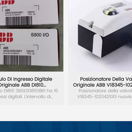
lo Di Ingresso Digitale
Posizionatore Della Va
Originale ABB DI810
Originale ABB V18345-10
lo DI810 3BSE008508R1 ha 16
3BSE008508R1
Posizionatore della valvo
ssi digitali. L'intervallo di
V18345-1020421001 nuovi
 in ingresso è compreso tra
originale.
0 volt c.c. e la corrente in
gresso è 6 mA a 24 V.