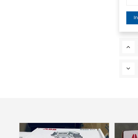
Altri
I
CONTATTO PHOENIX
Xinje
Mettler Toledo
PALL
YORK
Xsens
7OCEAN
ANSON