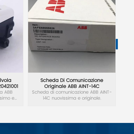
lvola
Scheda Di Comunicazione
A
20421001
Originale ABB AINT-14C
la ABB
Scheda di comunicazione ABB AINT-
Av
ssimo e
14C nuovissima e originale.