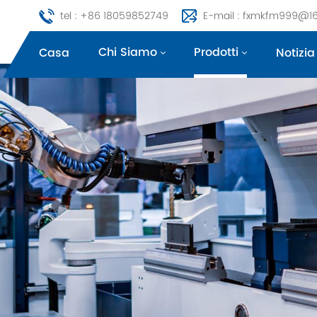
tel : +86 18059852749
E-mail : fxmkfm999@1
Chi Siamo
Prodotti
Casa
Notizia