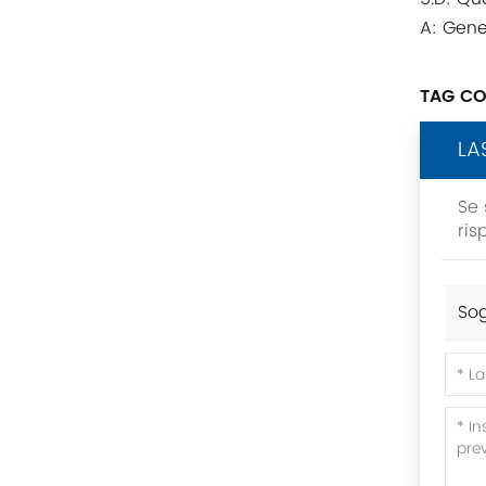
Rittal
A: Gene
BUSCHJOST
TAG CO
H3C
LA
Triconex
Se 
ZIEHL-ABEGG
ris
Bosch Rexroth
Sog
FESTO
Delta
Ti5 robot