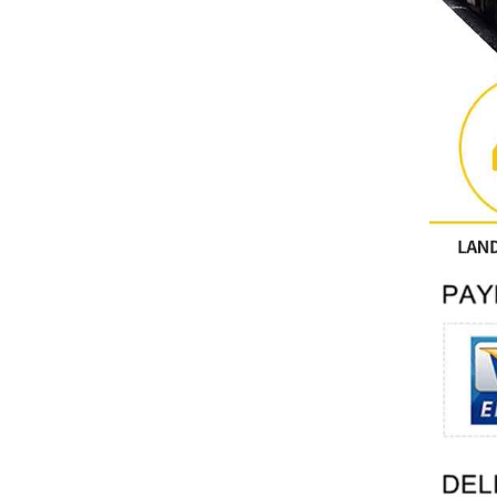
Altri
CONTATTO PHOENIX
Xinje
Mettler Toledo
PALL
YORK
Xsens
7OCEAN
ANSON