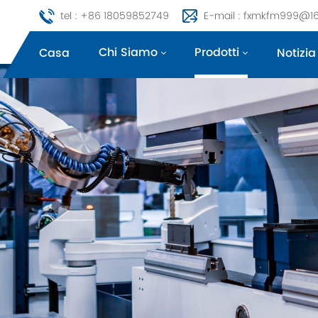
tel : +86 18059852749
E-mail : fxmkfm999@1
Chi Siamo
Prodotti
Casa
Notizia