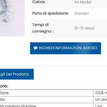
As Model
Colore:
Xiamen
Porto di spedizione:
Tempi di
10-15 days
consegna：
RICHIEDI INFORMAZIONI ADESSO
gli Del Prodotto
ione:
zione
100% n
zia
Un an
tà minima d'ordine
1 pz