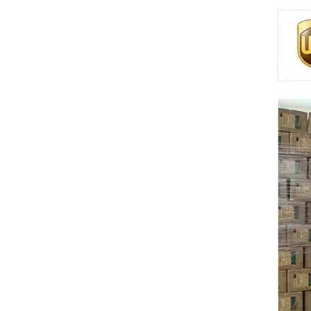
Swissbit
B&R
Parker
AZBIL
VACON
Eaton
SICK
Keyence