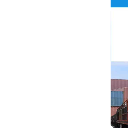
Rittal
BUSCHJOST
H3C
Triconex
ZIEHL-ABEGG
Bosch Rexroth
FESTO
Delta
Ti5 robot