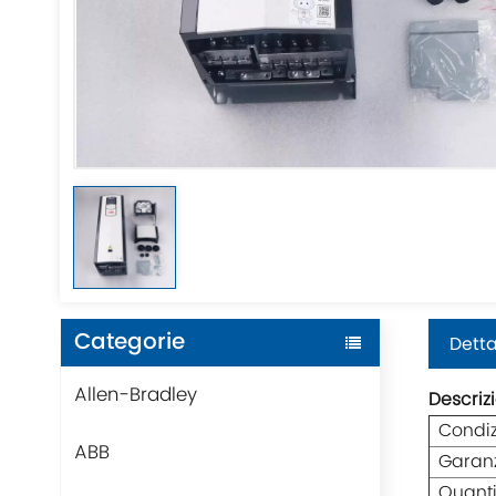
Categorie
Detta
Allen-Bradley
Descriz
Condi
ABB
Garan
Quanti