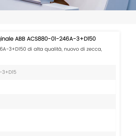
日本語
한국의
ไทย
riginale ABB ACS880-01-246A-3+D150
Tiếng Việt
A-3+D150 di alta qualità, nuovo di zecca,
中文
-3+D15