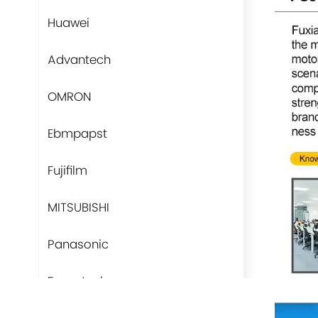
Huawei
Advantech
OMRON
Ebmpapst
Fujifilm
MITSUBISHI
Panasonic
Fans-tech