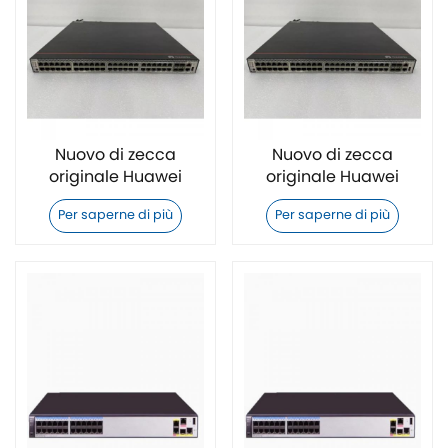
Nuovo di zecca
Nuovo di zecca
originale Huawei
originale Huawei
S1730S-S24T4X-A1
S1730S-S24T4X-QA2
Per saperne di più
Per saperne di più
Switch
Switch