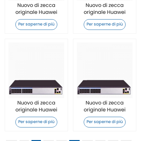
Nuovo di zecca
Nuovo di zecca
originale Huawei
originale Huawei
S5731S-H48T4S-A
S5731S-H24T4S-A
Per saperne di più
Per saperne di più
Switch
Switch
Nuovo di zecca
Nuovo di zecca
originale Huawei
originale Huawei
S5731S-S48T4X-A
S5731S-S24T4X-A
Per saperne di più
Per saperne di più
Switch
Switch