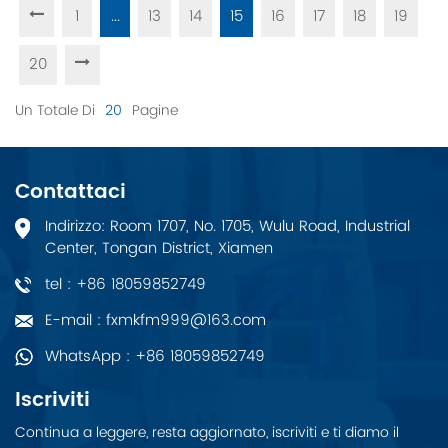
1
...
13
14
15
16
17
18
19
20
Un Totale Di
20
Pagine
Contattaci
Indirizzo: Room 1707, No. 1705, Wulu Road, Industrial
Center, Tongan District, Xiamen
tel : +86 18059852749
E-mail : fxmkfm999@163.com
WhatsApp : +86 18059852749
Iscriviti
Continua a leggere, resta aggiornato, iscriviti e ti diamo il