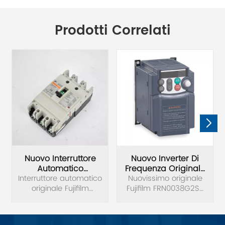
Prodotti Correlati
Nuovo Interruttore
Nuovo Inverter Di
Automatico
Frequenza Originale
Interruttore automatico
Originale Fujifilm
Fujifilm FRN0038G2S-
Nuovissimo originale
originale Fujifilm
BW125JAG-3P
Fujifilm FRN0038G2S-
4C
BW125JAG-3P
4C inverter di
nuovissimo.
frequenza tensione
trifase 380 V potenza