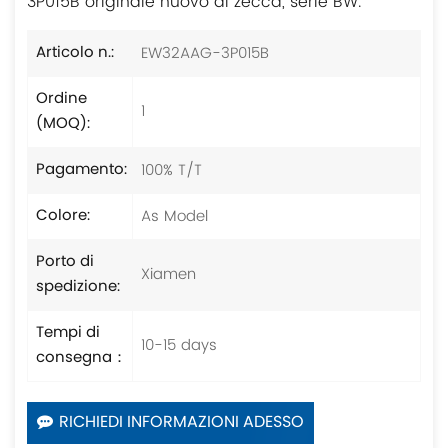
3P015B originale nuovo di zecca, serie BW.
EW32AAG-3P015B
Articolo n.:
Ordine
1
(MOQ):
100% T/T
Pagamento:
As Model
Colore:
Porto di
Xiamen
spedizione:
Tempi di
10-15 days
consegna：
RICHIEDI INFORMAZIONI ADESSO