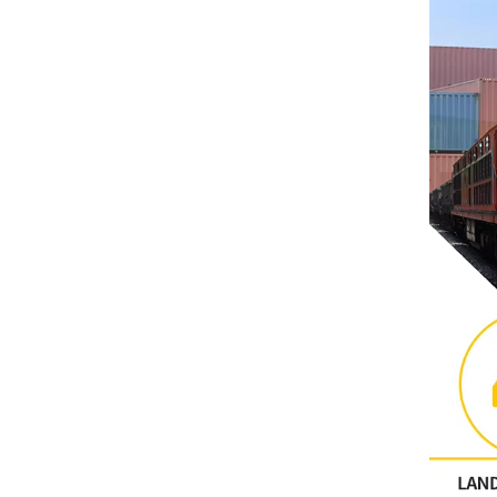
Altri
CONTATTO PHOENIX
Xinje
Mettler Toledo
PALL
YORK
Xsens
7OCEAN
ANSON