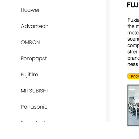
Huawei
Advantech
OMRON
Ebmpapst
Fujifilm
MITSUBISHI
Panasonic
Fans-tech