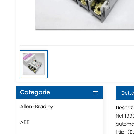
Categorie
Detta
Allen-Bradley
Descriz
Nel 1990
ABB
automat
I tipi 