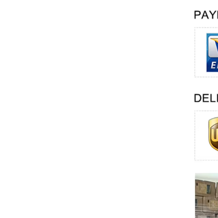
Swissbit
B&R
Parker
AZBIL
VACON
Eaton
SICK
Keyence