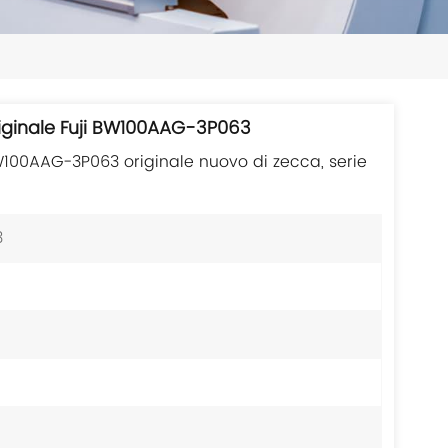
日本語
한국의
ไทย
riginale Fuji BW100AAG-3P063
Tiếng Việt
W100AAG-3P063 originale nuovo di zecca, serie
中文
3