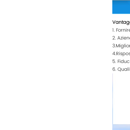
Rittal
BUSCHJOST
Vantag
1. Forni
H3C
2. Azien
Triconex
3.Miglio
4.Rispo
ZIEHL-ABEGG
5. Fiduc
6. Quali
Bosch Rexroth
FESTO
Delta
Ti5 robot