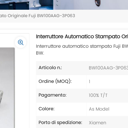
pato Originale Fuji BW100AAG-3P063
Interruttore Automatico Stampato O
Interruttore automatico stampato Fuji B
BW.
BW100AAG-3P06
Articolo n.:
1
Ordine (MOQ):
100% T/T
Pagamento:
As Model
Colore:
Xiamen
Porto di spedizione: