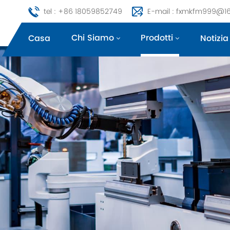
tel : +86 18059852749
E-mail : fxmkfm999@1
Chi Siamo
Prodotti
Casa
Notizia