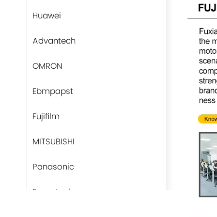
Huawei
Advantech
OMRON
Ebmpapst
Fujifilm
MITSUBISHI
Panasonic
Fans-tech