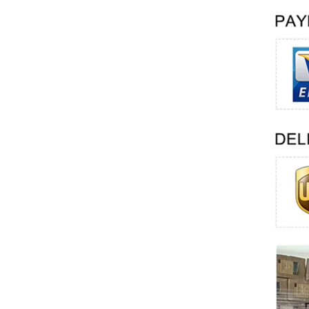
Swissbit
B&R
Parker
AZBIL
VACON
Eaton
SICK
Keyence