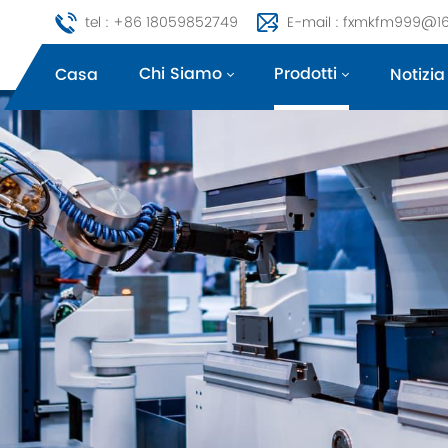
tel : +86 18059852749
E-mail : fxmkfm999@1
Chi Siamo
Prodotti
Casa
Notizia