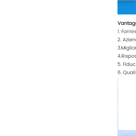
Rittal
BUSCHJOST
Vantag
1. Forni
H3C
2. Azien
Triconex
3.Miglio
4.Rispo
ZIEHL-ABEGG
5. Fiduc
6. Quali
Bosch Rexroth
FESTO
Delta
Ti5 robot