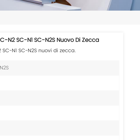
日本語
한국의
ไทย
i SC-N2 SC-N1 SC-N2S Nuovo Di Zecca
Tiếng Việt
-N2 SC-N1 SC-N2S nuovi di zecca.
中文
-N2S