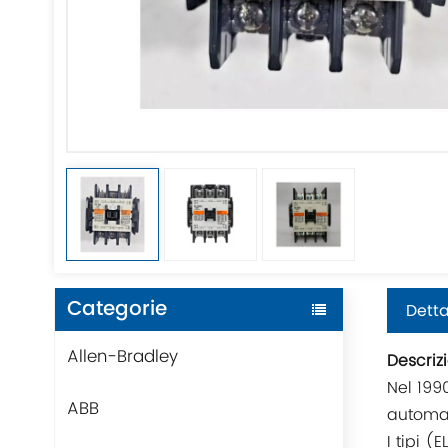
Categorie
Detta
Allen-Bradley
Descriz
Nel 1990
ABB
automat
I tipi 