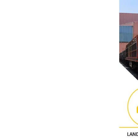
Altri
CONTATTO PHOENIX
Xinje
Mettler Toledo
PALL
YORK
Xsens
7OCEAN
ANSON