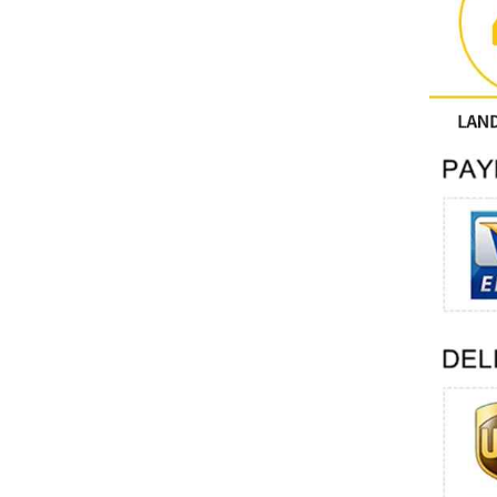
Altri
CONTATTO PHOENIX
Xinje
Mettler Toledo
PALL
YORK
Xsens
7OCEAN
ANSON