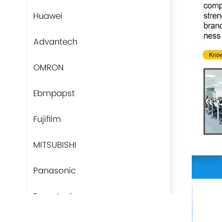
Huawei
Advantech
OMRON
Ebmpapst
Fujifilm
MITSUBISHI
Panasonic
Fans-tech