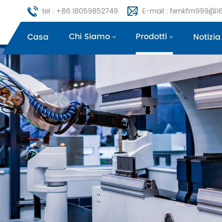
tel : +86 18059852749
E-mail : fxmkfm999@1
Chi Siamo
Prodotti
Casa
Notizia