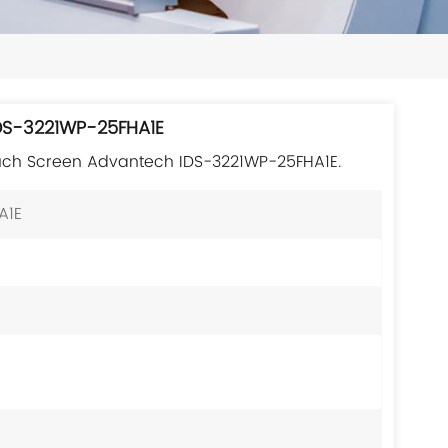
日本語
한국의
ไทย
IDS-3221WP-25FHA1E
Tiếng Việt
ouch Screen Advantech IDS-3221WP-25FHA1E.
中文
A1E