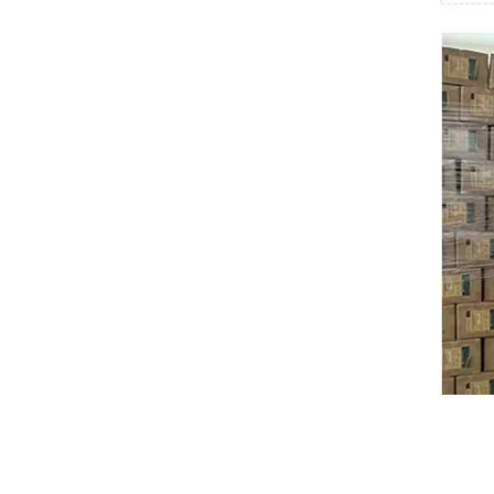
Swissbit
B&R
Parker
AZBIL
VACON
Eaton
SICK
Keyence