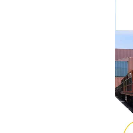
Rittal
BUSCHJOST
H3C
Triconex
ZIEHL-ABEGG
Bosch Rexroth
FESTO
Delta
Ti5 robot