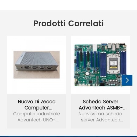
Prodotti Correlati
Nuovo Di Zecca
Scheda Server
Computer
Advantech ASMB-
Computer industriale
Industriale
Nuovissima scheda
830I-00A1
Advantech UNO-
Advantech UNO-
server Advantech
Nuovissima
2271G-E22BE/4G/32G
2271G-E22BE/4G/32G
ASMB-830I-00A1.
originale originale.
Scheda server ATX