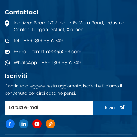
LGA 4094 AMD®
EPYC™ 7002/7003 con
Contattaci
8x DDR4, 5x PCIe 4.0
x16 + 2x PCIe 4.0 x8, 9x
Indirizzo: Room 1707, No. 1705, Wulu Road, Industrial
SATA 3, 5x USB 3.2
Center, Tongan District, Xiamen
(Gen1), doppio 10GbE
e IPMI.
tel : +86 18059852749
E-mail : fxmkfm999@163.com
WhatsApp : +86 18059852749
Iscriviti
Continua a leggere, resta aggiornato, iscriviti e ti diamo il
benvenuto per dirci cosa ne pensi.
Invia