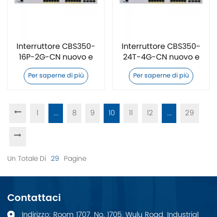
Interruttore CBS350-
Interruttore CBS350-
16P-2G-CN nuovo e
24T-4G-CN nuovo e
originale
originale
Per saperne di più
Per saperne di più
1
...
8
9
10
11
12
...
29
Un Totale Di
29
Pagine
Contattaci
Indirizzo: Room 1707, No. 1705, Wulu Road, Industrial