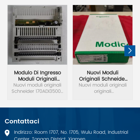
Modulo Di Ingresso
Nuovi Moduli
Moduli Originali
Originali Schneider
Nuovi moduli originali
Schneider Nuovo
Nuovi moduli originali
140CRA31200C
Schneider 170ADI35000
Originale
originali
Modulo di ingresso
170ADI35000
140CRA31200C.
Base I/O 24VDC 32PT.
Contattaci
Indirizzo: Room 1707, No. 1705, Wulu Road, Industrial
Center, Tongan District, Xiamen