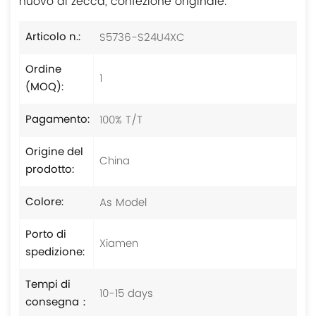
nuovo di zecca, confezione originale.
S5736-S24U4XC
Articolo n.:
Ordine
1
(MOQ):
100% T/T
Pagamento:
Origine del
China
prodotto:
As Model
Colore:
Porto di
Xiamen
spedizione:
Tempi di
10-15 days
consegna：