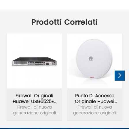
Prodotti Correlati
Firewall Originali
Punto Di Accesso
Huawei USG6525E-
Originale Huawei
Firewall di nuova
AC USG6500E
AirEngine 5761-11
Firewall di nuova
generazione originali
generazione originali
Huawei USG6525E-AC
Huawei USG6525E-AC
USG6500E.
USG6500E. AirEngine