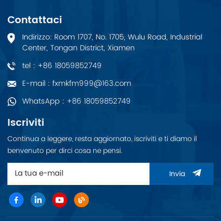
5761-11 eccelle in
scenari che richiedono
Contattaci
un'elevata larghezza di
banda e un'esperienza
Indirizzo: Room 1707, No. 1705, Wulu Road, Industrial
di rete di alta qualità,
Center, Tongan District, Xiamen
dagli uffici di piccole e
medie imprese e dagli
tel : +86 18059852749
ospedali ai bar.
E-mail : fxmkfm999@163.com
WhatsApp : +86 18059852749
Iscriviti
Continua a leggere, resta aggiornato, iscriviti e ti diamo il
benvenuto per dirci cosa ne pensi.
Invia