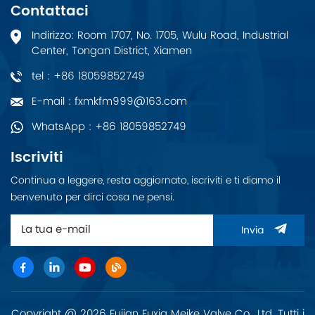
Contattaci
un'elevata larghezza di
banda e un'esperienza
Indirizzo: Room 1707, No. 1705, Wulu Road, Industrial
di rete di alta qualità,
Center, Tongan District, Xiamen
dagli uffici di piccole e
medie imprese e dagli
tel : +86 18059852749
ospedali ai bar.
E-mail : fxmkfm999@163.com
WhatsApp : +86 18059852749
Iscriviti
Continua a leggere, resta aggiornato, iscriviti e ti diamo il
benvenuto per dirci cosa ne pensi.
Invia
Copyright @ 2026 Fujian Fuxia Meike Valve Co., Ltd. Tutti i