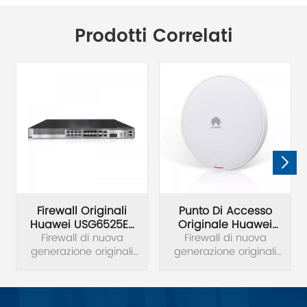
Prodotti Correlati
Firewall Originali
Punto Di Accesso
Huawei USG6525E-
Originale Huawei
Firewall di nuova
AC USG6500E
AirEngine 5761-11
Firewall di nuova
generazione originali
generazione originali
Huawei USG6525E-AC
Huawei USG6525E-AC
USG6500E.
USG6500E. AirEngine
5761-11 eccelle in
scenari che richiedono