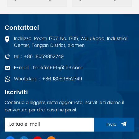
Huawei USG6525E-AC
Huawei USG6525E-AC
USG6500E.
USG6500E. AirEngine
5761-11 eccelle in
scenari che richiedono
Contattaci
un'elevata larghezza di
banda e un'esperienza
Indirizzo: Room 1707, No. 1705, Wulu Road, Industrial
di rete di alta qualità,
Center, Tongan District, Xiamen
dagli uffici di piccole e
medie imprese e dagli
tel : +86 18059852749
ospedali ai bar.
E-mail : fxmkfm999@163.com
WhatsApp : +86 18059852749
Iscriviti
Continua a leggere, resta aggiornato, iscriviti e ti diamo il
benvenuto per dirci cosa ne pensi.
Invia