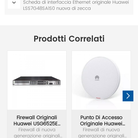
Scheda di interfaccia Ethernet originale Huawei
LSS7G48SA1S0 nuova di zecca
Prodotti Correlati
Firewall Originali
Punto Di Accesso
Huawei USG6525E-
Originale Huawei
Firewall di nuova
AC USG6500E
AirEngine 5761-11
Firewall di nuova
generazione originali
generazione originali