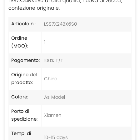
LSS7X24BX6S0 di alta qualità, nuova di zecca,
confezione originale.
LSS7X24BX6S0
Articolo n.:
Ordine
1
(MOQ):
100% T/T
Pagamento:
Origine del
China
prodotto:
As Model
Colore:
Porto di
Xiamen
spedizione:
Tempi di
10-15 days