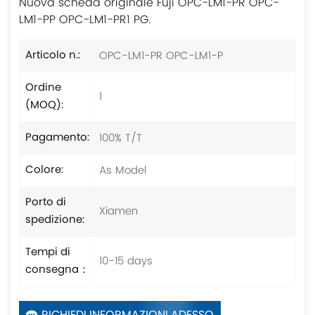
Nuova scheda originale Fuji OPC-LM1-PR OPC-
LM1-PP OPC-LM1-PR1 PG.
OPC-LM1-PR OPC-LM1-P
Articolo n.:
Ordine
1
(MOQ):
100% T/T
Pagamento:
As Model
Colore:
Porto di
Xiamen
spedizione:
Tempi di
10-15 days
consegna：