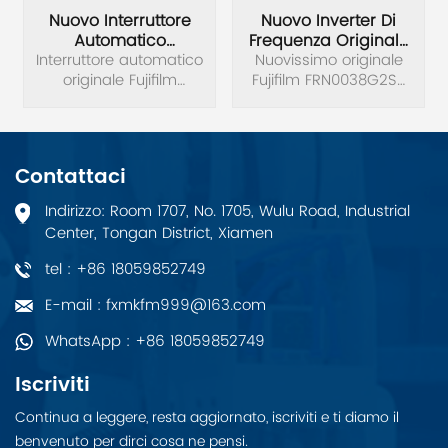
Nuovo Interruttore
Nuovo Inverter Di
Automatico
Frequenza Originale
Interruttore automatico
Originale Fujifilm
Fujifilm FRN0038G2S-
Nuovissimo originale
originale Fujifilm
BW125JAG-3P
Fujifilm FRN0038G2S-
4C
BW125JAG-3P
4C inverter di
nuovissimo.
frequenza tensione
trifase 380 V potenza
15KW.
Contattaci
Indirizzo: Room 1707, No. 1705, Wulu Road, Industrial
Center, Tongan District, Xiamen
tel : +86 18059852749
E-mail : fxmkfm999@163.com
WhatsApp : +86 18059852749
Iscriviti
Continua a leggere, resta aggiornato, iscriviti e ti diamo il
benvenuto per dirci cosa ne pensi.