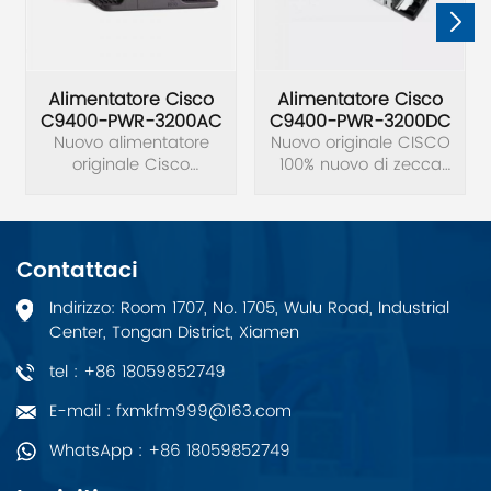
Alimentatore Cisco
Alimentatore Cisco
C9400-PWR-3200AC
C9400-PWR-3200DC
Nuovo alimentatore
Nuovo originale CISCO
originale Cisco
100% nuovo di zecca
C9400-PWR-3200AC
Alimentatore originale
3200 W CA NUOVO.
C9400-PWR-3200DC.
Contattaci
Indirizzo: Room 1707, No. 1705, Wulu Road, Industrial
Center, Tongan District, Xiamen
tel : +86 18059852749
E-mail : fxmkfm999@163.com
WhatsApp : +86 18059852749