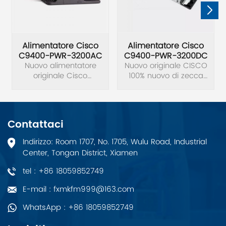
Alimentatore Cisco
Alimentatore Cisco
C9400-PWR-3200AC
C9400-PWR-3200DC
Nuovo alimentatore
Nuovo originale CISCO
originale Cisco
100% nuovo di zecca
C9400-PWR-3200AC
Alimentatore originale
3200 W CA NUOVO.
C9400-PWR-3200DC.
Contattaci
Indirizzo: Room 1707, No. 1705, Wulu Road, Industrial
Center, Tongan District, Xiamen
tel : +86 18059852749
E-mail : fxmkfm999@163.com
WhatsApp : +86 18059852749