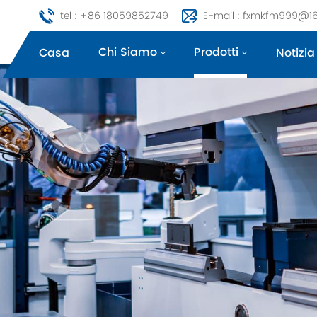
tel : +86 18059852749
E-mail : fxmkfm999@1
Chi Siamo
Prodotti
Casa
Notizia