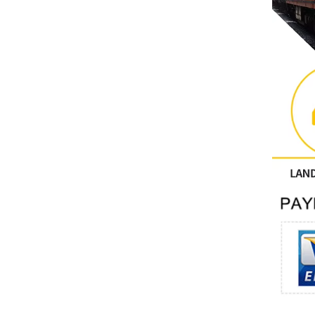
Altri
CONTATTO PHOENIX
Xinje
Mettler Toledo
PALL
YORK
Xsens
7OCEAN
ANSON