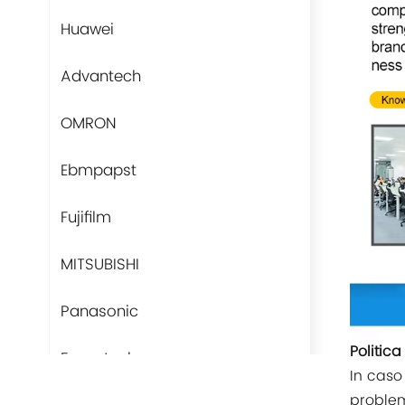
Huawei
Advantech
OMRON
Ebmpapst
Fujifilm
MITSUBISHI
Panasonic
Politic
Fans-tech
In caso 
problem