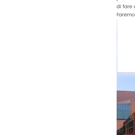
Rittal
di fare 
Faremo 
BUSCHJOST
H3C
Triconex
ZIEHL-ABEGG
Bosch Rexroth
FESTO
Delta
Ti5 robot