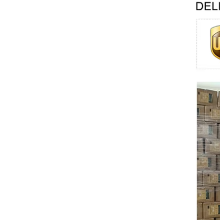
Swissbit
B&R
Parker
AZBIL
VACON
Eaton
SICK