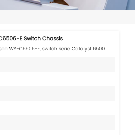
日本語
한국의
ไทย
-C6506-E Switch Chassis
Tiếng Việt
isco WS-C6506-E, switch serie Catalyst 6500.
中文