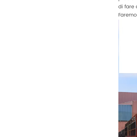
Rittal
di fare 
Faremo 
BUSCHJOST
H3C
Triconex
ZIEHL-ABEGG
Bosch Rexroth
FESTO
Delta
Ti5 robot