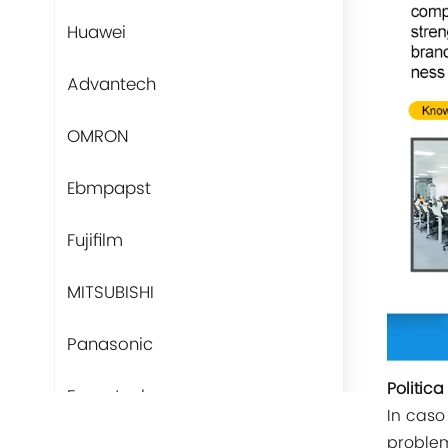
Huawei
Advantech
OMRON
Ebmpapst
Fujifilm
MITSUBISHI
Panasonic
Politic
Fans-tech
In caso 
problem