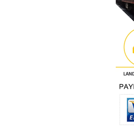
Altri
CONTATTO PHOENIX
Xinje
Mettler Toledo
PALL
YORK
Xsens
7OCEAN
ANSON