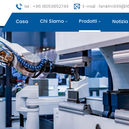
tel : +86 18059852749
E-mail : fxmkfm999@1
Chi Siamo
Prodotti
Casa
Notizia