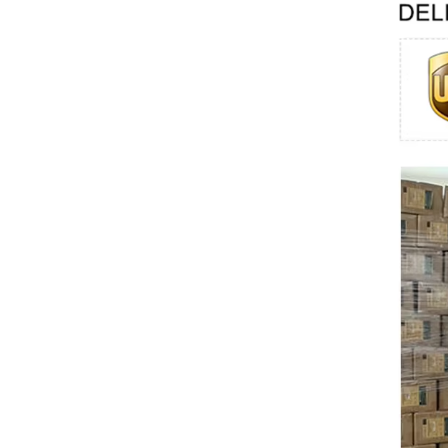
Swissbit
B&R
Parker
AZBIL
VACON
Eaton
SICK