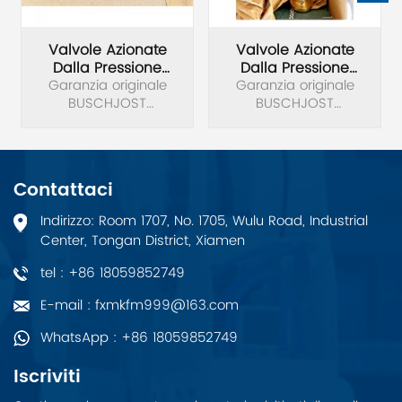
Valvole Azionate
Valvole Azionate
Dalla Pressione
Dalla Pressione
Garanzia originale
BUSCHJOST
Garanzia originale
BUSCHJOST
1269624.0000
BUSCHJOST
1269625.0000
BUSCHJOST
1269624.0000 Valvole
Originali Nuove Di
1269625.0000 Valvole
Originali Nuove Di
azionate dalla
Zecca
azionate dalla
Zecca
pressione.
pressione.
Contattaci
Indirizzo: Room 1707, No. 1705, Wulu Road, Industrial
Center, Tongan District, Xiamen
tel : +86 18059852749
E-mail : fxmkfm999@163.com
WhatsApp : +86 18059852749
Iscriviti