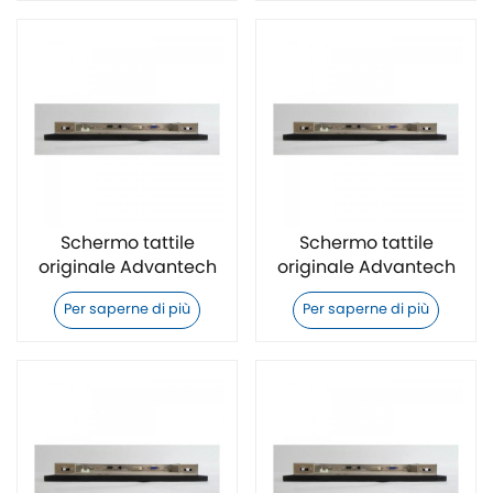
Schermo tattile
Schermo tattile
originale Advantech
originale Advantech
TPC-1881WP-473AE
TPC-1881WP-433AE
Per saperne di più
Per saperne di più
originale
originale