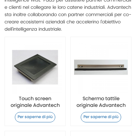
Intelligence WISE-PaaS per assistere partner commerciali
e clienti nel collegare le loro catene industriali. Advantech
sta inoltre collaborando con partner commerciali per co-
creare ecosistemi aziendali che accelerino l'obiettivo
dell'intelligenza industriale.
Touch screen
Schermo tattile
originale Advantech
originale Advantech
UTC-318DR-ATW0E
TPC-324W-PE22A
Per saperne di più
Per saperne di più