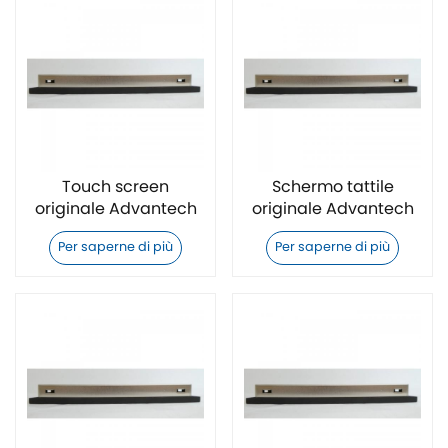
Touch screen
Schermo tattile
originale Advantech
originale Advantech
TPC-324W-PJ22A
TPC-315-RE22A
Per saperne di più
Per saperne di più