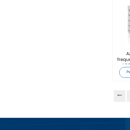
ZIEHL-ABEGG
Bosch Rexroth
FESTO
Delta
A
frequ
ACS
Ti5 robot
P
Altri
CONTATTO PHOENIX
Xinje
Mettler Toledo