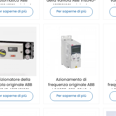
utomatico ABB
della valvola ABB V18345-
va
100401R1 originale
1017121001 originale
er saperne di più
Per saperne di più
izionatore della
Azionamento di
ola originale ABB
frequenza originale ABB
freq
8345-1017421001
ACS355-03E-03A3-4
AC
er saperne di più
Per saperne di più