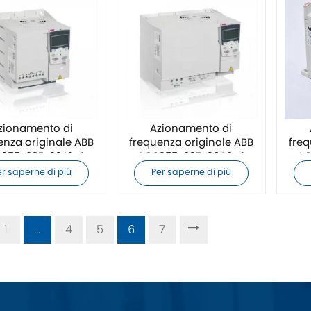
zionamento di
Azionamento di
enza originale ABB
frequenza originale ABB
freq
355-03E-23A1-4
ACS355-03E-38A0-4
AC
er saperne di più
Per saperne di più
1
...
4
5
6
7