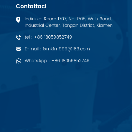
Contattaci
PALL
Indirizzo: Room 1707, No. 1705, Wulu Road,
Industrial Center, Tongan District, Xiamen
YORK
tel : +86 18059852749
Xsens
E-mail : fxmkfm999@163.com
7OCEAN
WhatsApp : +86 18059852749
ANSON
Swissbit
B&R
Parker