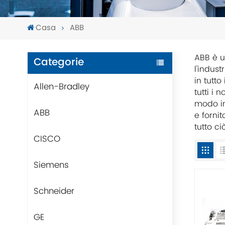
Casa
ABB
ABB è u
Categorie
l'indust
in tutt
Allen-Bradley
tutti i 
modo in 
ABB
e fornit
tutto c
CISCO
Siemens
Schneider
GE