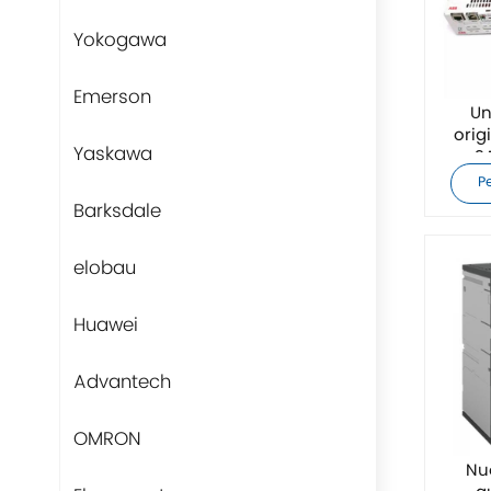
Yokogawa
Emerson
Un
orig
Yaskawa
3
P
Barksdale
elobau
Huawei
Advantech
OMRON
Nuo