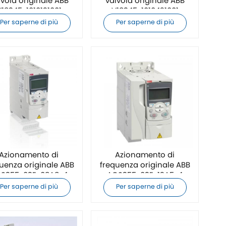
lvola originale ABB
valvola originale ABB
V18345-1010121001
V18345-1010421001
Per saperne di più
Per saperne di più
Azionamento di
Azionamento di
uenza originale ABB
frequenza originale ABB
S355-03E-08A8-4
ACS355-03E-12A5-4
Per saperne di più
Per saperne di più