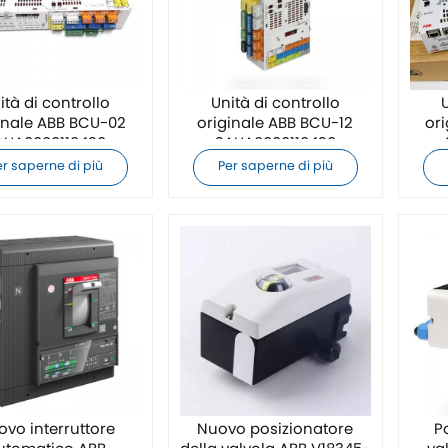
ità di controllo
Unità di controllo
U
inale ABB BCU-02
originale ABB BCU-12
or
AUA0000110430
3AUA0000110430
er saperne di più
Per saperne di più
vo interruttore
Nuovo posizionatore
P