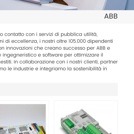
日本語
ABB
한국의
ไทย
contatto con i servizi di pubblica utilità,
nni di eccellenza, i nostri oltre 105.000 dipendenti
Tiếng Việt
 con innovazioni che creano successo per ABB e
w ingegneristico e software per ottimizzare il
中文
titi. In collaborazione con i nostri clienti, partner
mo le industrie e integriamo la sostenibilità in