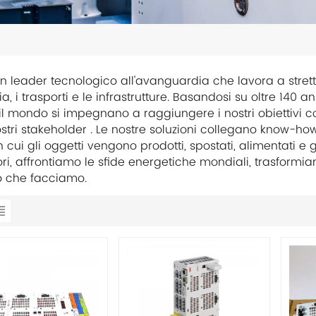
n leader tecnologico all'avanguardia che lavora a stretto 
ria, i trasporti e le infrastrutture. Basandosi su oltre 140 a
o il mondo si impegnano a raggiungere i nostri obiettivi
nostri stakeholder . Le nostre soluzioni collegano know-ho
cui gli oggetti vengono prodotti, spostati, alimentati e ges
ori, affrontiamo le sfide energetiche mondiali, trasformia
iò che facciamo.