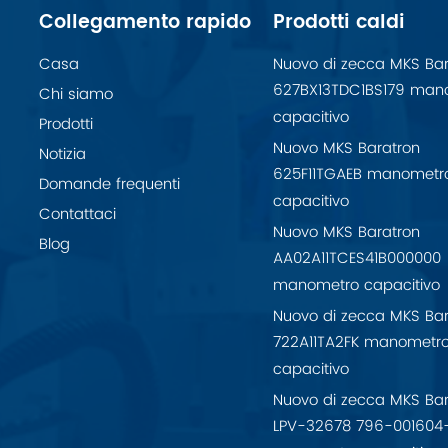
Collegamento rapido
Prodotti caldi
Casa
Nuovo di zecca MKS Bar
627BX13TDC1BS179 man
Chi siamo
capacitivo
Prodotti
Nuovo MKS Baratron
Notizia
625F11TGAEB manometr
Domande frequenti
capacitivo
Contattaci
Nuovo MKS Baratron
Blog
AA02A11TCES41B000000
manometro capacitivo
Nuovo di zecca MKS Bar
722A11TA2FK manometr
capacitivo
Nuovo di zecca MKS Bar
LPV-32678 796-001604