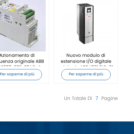
Azionamento di
Nuovo modulo di
uenza originale ABB
estensione I/O digitale
S355-03E-05A6-4
originale ABB L501 FIO-01
Per saperne di più
Per saperne di più
Un Totale Di
7
Pagine