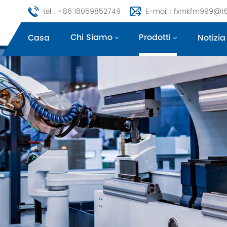
tel : +86 18059852749
E-mail : fxmkfm999@1
Chi Siamo
Prodotti
Casa
Notizia